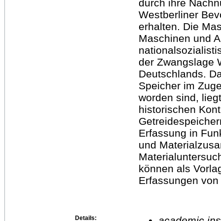
durch ihre Nachn
Westberliner Bev
erhalten. Die Mas
Maschinen und A
nationalsozialis
der Zwangslage W
Deutschlands. Da
Speicher im Zuge
worden sind, lieg
historischen Kont
Getreidespeicher
Erfassung in Funk
und Materialzus
Materialuntersuc
können als Vorla
Erfassungen von 
Details:
academic inst