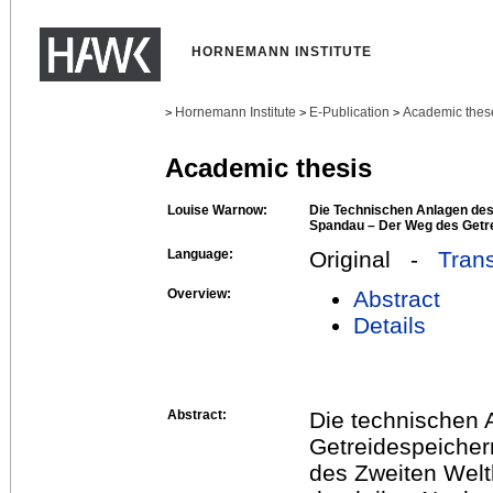
HORNEMANN INSTITUTE
Hornemann Institute
E-Publication
Academic thes
>
>
>
Academic thesis
Louise Warnow:
Die Technischen Anlagen de
Spandau – Der Weg des Getr
Language:
Original -
Trans
Overview:
Abstract
Details
Abstract:
Die technischen 
Getreidespeiche
des Zweiten Welt