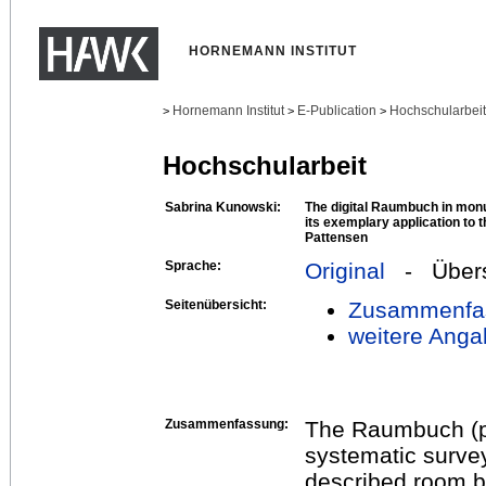
HORNEMANN INSTITUT
Hornemann Institut
E-Publication
Hochschularbei
>
>
>
Hochschularbeit
Sabrina Kunowski:
The digital Raumbuch in mon
its exemplary application to t
Pattensen
Sprache:
Original
- Übers
Seitenübersicht:
Zusammenfa
weitere Anga
Zusammenfassung:
The Raumbuch (pl
systematic survey 
described room b