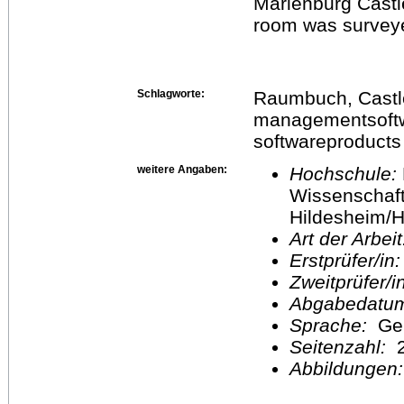
Marienburg Castl
room was survey
Schlagworte:
Raumbuch, Castle
managementsoftwa
softwareproducts 
weitere Angaben:
Hochschule:
Wissenschaft
Hildesheim/H
Art der Arbei
Erstprüfer/in
Zweitprüfer/
Abgabedatu
Sprache:
Ge
Seitenzahl:
2
Abbildungen