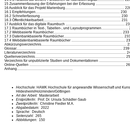
15 Zusammenfassung der Erfahrungen bei der Erfassung .....................................
16 Ausblick für das Projekt Marienburg.................................................................... 2
16.1 Empfehlungen................................................................................................. 230
16.2 Schnellerfassung............................................................................................. 230
16.3 Öffentlichkeitsarbeit......................................................................................... 231
17 Ausblick für das digitale Raumbuch .................................................................... 2
17.1 Raumbücher in Text-, Tabellen-, und Layoutprogrammen...............................
17.2 Webbasierte Raumbücher............................................................................... 233
17.3 Datenbankbasierte Raumbücher..................................................................... 23
17.4 Webdatenbankbasierte Raumbücher .............................................................. 2
Abkürzungsverzeichnis..................................................................................................
Glossar.......................................................................................................................... 239
Literaturverzeichnis ....................................................................................................... 
Quellenverzeichnis........................................................................................................ 
Verzeichnis für unpublizierte Studien und Dokumentationen ....................................
Online-Quellen .............................................................................................................. 
Anhang................................................................
Hochschule:
HAWK Hochschule für angewandte Wissenschaft und Kuns
Hildesheim/Holzminden/Göttingen
Art der Arbeit:
Masterarbeit
Erstprüfer/in:
Prof. Dr. Ursula Schädler-Saub
Zweitprüfer/in:
Christine Fiedler M.A.
Abgabedatum:
2022
Sprache:
Deutsch
Seitenzahl:
265
Abbildungen:
150