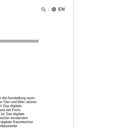
EN
 die Ausstattung raum-
en 70er und 80er Jahren
t. Das digitale
dass die Form,
st. Das digitale
bücher verstanden
, digitale Raumbücher
ankbasierter