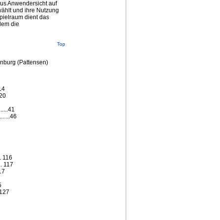
us Anwendersicht auf
wählt und ihre Nutzung
pielraum dient das
dem die
Top
nburg (Pattensen)
.14
.20
....41
.....46
.. 116
.. 117
117
5
. 127