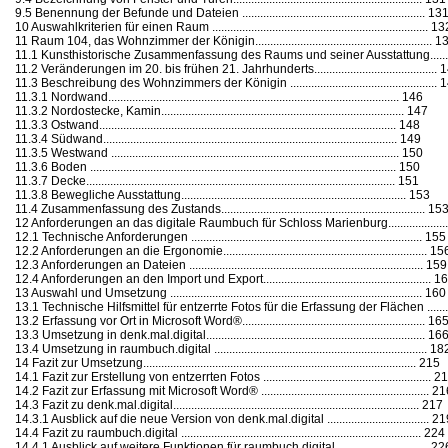
9.5 Benennung der Befunde und Dateien ............................................................. 13
10 Auswahlkriterien für einen Raum ........................................................................ 1
11 Raum 104, das Wohnzimmer der Königin........................................................... 1
11.1 Kunsthistorische Zusammenfassung des Raums und seiner Ausstattung......
11.2 Veränderungen im 20. bis frühen 21. Jahrhunderts......................................... 
11.3 Beschreibung des Wohnzimmers der Königin ................................................. 
11.3.1 Nordwand................................................................................................. 146
11.3.2 Nordostecke, Kamin................................................................................. 147
11.3.3 Ostwand................................................................................................... 148
11.3.4 Südwand.................................................................................................. 149
11.3.5 Westwand ................................................................................................ 150
11.3.6 Boden ...................................................................................................... 150
11.3.7 Decke....................................................................................................... 151
11.3.8 Bewegliche Ausstattung........................................................................... 153
11.4 Zusammenfassung des Zustands.................................................................... 15
12 Anforderungen an das digitale Raumbuch für Schloss Marienburg...................
12.1 Technische Anforderungen ............................................................................. 155
12.2 Anforderungen an die Ergonomie.................................................................... 15
12.3 Anforderungen an Dateien .............................................................................. 159
12.4 Anforderungen an den Import und Export........................................................ 1
13 Auswahl und Umsetzung .................................................................................... 160
13.1 Technische Hilfsmittel für entzerrte Fotos für die Erfassung der Flächen ......
13.2 Erfassung vor Ort in Microsoft Word®............................................................. 16
13.3 Umsetzung in denk.mal.digital......................................................................... 16
13.4 Umsetzung in raumbuch.digital ....................................................................... 18
14 Fazit zur Umsetzung........................................................................................... 215
14.1 Fazit zur Erstellung von entzerrten Fotos ........................................................ 2
14.2 Fazit zur Erfassung mit Microsoft Word® ........................................................ 2
14.3 Fazit zu denk.mal.digital.................................................................................. 217
14.3.1 Ausblick auf die neue Version von denk.mal.digital .................................. 2
14.4 Fazit zu raumbuch.digital ................................................................................ 224
14.4.1 Ausblick auf weitere Funktionen für raumbuch.digital............................... 22