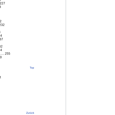
. 227
28
32
 232
3
34
 237
242
254
..... 255
260
Top
t
Zurück