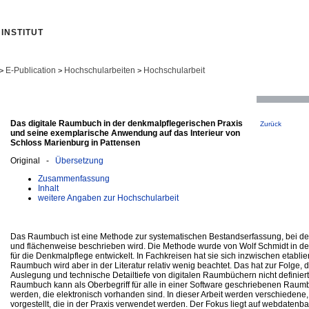
INSTITUT
E-Publication
Hochschularbeiten
Hochschularbeit
>
>
>
Das digitale Raumbuch in der denkmalpflegerischen Praxis
Zurück
und seine exemplarische Anwendung auf das Interieur von
Schloss Marienburg in Pattensen
Original -
Übersetzung
Zusammenfassung
Inhalt
weitere Angaben zur Hochschularbeit
Das Raumbuch ist eine Methode zur systematischen Bestandserfassung, bei der
und flächenweise beschrieben wird. Die Methode wurde von Wolf Schmidt in d
für die Denkmalpflege entwickelt. In Fachkreisen hat sie sich inzwischen etablier
Raumbuch wird aber in der Literatur relativ wenig beachtet. Das hat zur Folge, 
Auslegung und technische Detailtiefe von digitalen Raumbüchern nicht definiert i
Raumbuch kann als Oberbegriff für alle in einer Software geschriebenen Raum
werden, die elektronisch vorhanden sind. In dieser Arbeit werden verschiedene
vorgestellt, die in der Praxis verwendet werden. Der Fokus liegt auf webdatenb