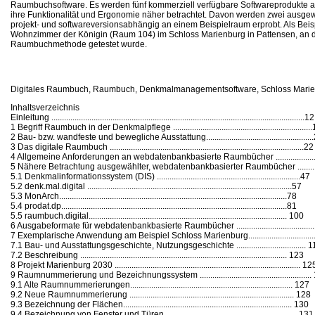
Raumbuchsoftware. Es werden fünf kommerziell verfügbare Softwareprodukte a
ihre Funktionalität und Ergonomie näher betrachtet. Davon werden zwei ausge
projekt- und softwareversionsabhängig an einem Beispielraum erprobt. Als Beis
Wohnzimmer der Königin (Raum 104) im Schloss Marienburg in Pattensen, an 
Raumbuchmethode getestet wurde.
Digitales Raumbuch, Raumbuch, Denkmalmanagementsoftware, Schloss Marie
Inhaltsverzeichnis
Einleitung ........................................................................................................................12
1 Begriff Raumbuch in der Denkmalpflege .................................................................
2 Bau- bzw. wandfeste und bewegliche Ausstattung..................................................
3 Das digitale Raumbuch ............................................................................................22
4 Allgemeine Anforderungen an webdatenbankbasierte Raumbücher ....................
5 Nähere Betrachtung ausgewählter, webdatenbankbasierter Raumbücher ..........
5.1 Denkmalinformationssystem (DIS) ....................................................................47
5.2 denk.mal.digital .................................................................................................57
5.3 MonArch............................................................................................................78
5.4 prodat.dp...........................................................................................................81
5.5 raumbuch.digital.............................................................................................. 100
6 Ausgabeformate für webdatenbankbasierte Raumbücher ....................................
7 Exemplarische Anwendung am Beispiel Schloss Marienburg...............................
7.1 Bau- und Ausstattungsgeschichte, Nutzungsgeschichte ................................. 
7.2 Beschreibung .................................................................................................. 123
8 Projekt Marienburg 2030 ........................................................................................ 12
9 Raumnummerierung und Bezeichnungssystem ....................................................
9.1 Alte Raumnummerierungen............................................................................. 127
9.2 Neue Raumnummerierung .............................................................................. 128
9.3 Bezeichnung der Flächen................................................................................ 130
9.4 Bezeichnung von Fenster und Türen............................................................... 131