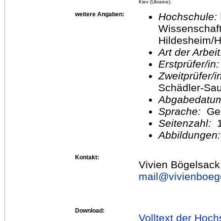
Kiev (Ukraine).
weitere Angaben:
Hochschule:
Wissenschaft
Hildesheim/H
Art der Arbei
Erstprüfer/in
Zweitprüfer/
Schädler-Sa
Abgabedatu
Sprache:
Ge
Seitenzahl:
1
Abbildungen
Kontakt:
Vivien Bögelsack
mail@
vivienboeg
Download:
Volltext der Hoch