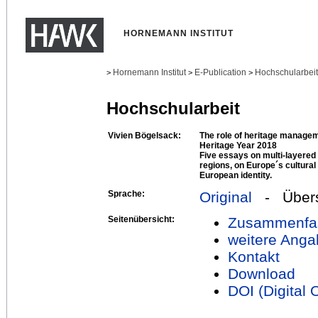
HORNEMANN INSTITUT
Hornemann Institut
E-Publication
Hochschularbei
>
>
>
Hochschularbeit
Vivien Bögelsack:
The role of heritage managem
Heritage Year 2018
Five essays on multi-layered 
regions, on Europe´s cultural 
European identity.
Sprache:
Original
- Übers
Seitenübersicht:
Zusammenfa
weitere Anga
Kontakt
Download
DOI (Digital O