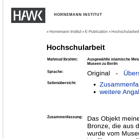
HORNEMANN INSTITUT
Hornemann Institut
E-Publication
Hochschularbei
>
>
>
Hochschularbeit
Mahmud Ibrahim:
Ausgewählte islamische Meta
Museen zu Berlin
Sprache:
Original -
Über
Seitenübersicht:
Zusammenfa
weitere Anga
Zusammenfassung:
Das Objekt meiner
Bronze, die aus 
wurde vom Museum