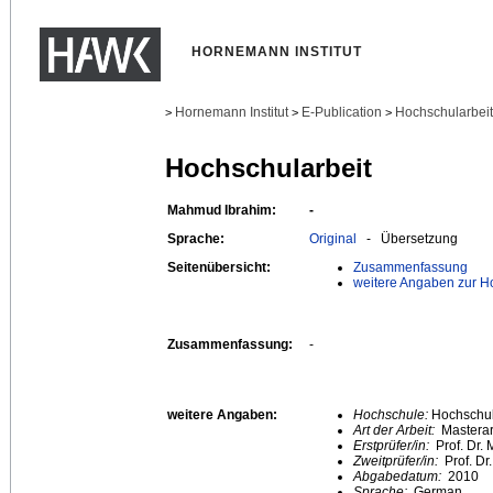
HORNEMANN INSTITUT
Hornemann Institut
E-Publication
Hochschularbei
>
>
>
Hochschularbeit
Mahmud Ibrahim:
-
Sprache:
Original
- Übersetzung
Seitenübersicht:
Zusammenfassung
weitere Angaben zur H
Zusammenfassung:
-
weitere Angaben:
Hochschule:
Hochschule
Art der Arbeit:
Masterar
Erstprüfer/in:
Prof. Dr. 
Zweitprüfer/in:
Prof. D
Abgabedatum:
2010
Sprache:
German