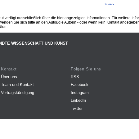
Zurück
ut verfügt ausschließlich über die hier angezeigten Informationen. Für weitere Inf
enden Sie sich bitte an den Autor/die Autorin - oder wenn kein Kontakt angegeben i
äten.
NDTE WISSENSCHAFT UND KUNST
Kontakt
Folgen Sie uns
Über uns
RSS
Team und Kontakt
Facebook
Vertragskündigung
Instagram
LinkedIn
Twitter