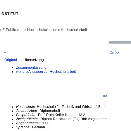
INSTITUT
E-Publication
Hochschularbeiten
Hochschularbeit
>
>
>
-
Zurück
Original
- Übersetzung
Zusammenfassung
weitere Angaben zur Hochschularbeit
-
Top
Hochschule:
Hochschule für Technik und Wirtschaft Berlin
Art der Arbeit:
Diplomarbeit
Erstprüfer/in:
Prof. Ruth Keller-Kempas M.A.
Zweitprüfer/in:
Diplom-Restaurator (FH) Dirk Voigtländer
Abgabedatum:
2008
Sprache:
German