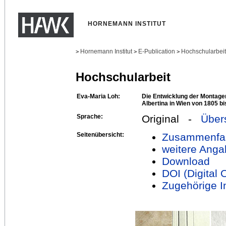
HORNEMANN INSTITUT
Hornemann Institut
E-Publication
Hochschularbei
>
>
>
Hochschularbeit
Eva-Maria Loh:
Die Entwicklung der Montage
Albertina in Wien von 1805 b
Sprache:
Original -
Über
Seitenübersicht:
Zusammenfa
weitere Anga
Download
DOI (Digital O
Zugehörige In