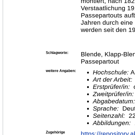
montiert, nach 182
Verstaatlichung 1
Passepartouts auf
Jahren durch eine
werden seit den 1
Schlagworte:
Blende, Klapp-Ble
Passepartout
weitere Angaben:
Hochschule:
A
Art der Arbeit:
Erstprüfer/in:
o
Zweitprüfer/in
Abgabedatum
Sprache:
Deu
Seitenzahl:
2
Abbildungen:
Zugehörige
https://repositor