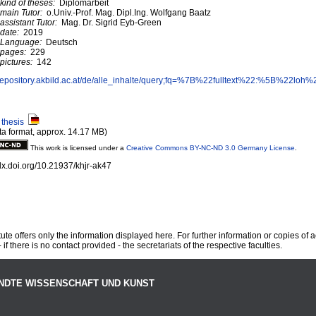
kind of theses:
Diplomarbeit
main Tutor:
o.Univ.-Prof. Mag. Dipl.Ing. Wolfgang Baatz
assistant Tutor:
Mag. Dr. Sigrid Eyb-Green
date:
2019
Language:
Deutsch
pages:
229
pictures:
142
//repository.akbild.ac.at/de/alle_inhalte/query;fq=%7B%22fulltext%22:%5B%22l
t thesis
ta format, approx. 14.17 MB)
This work is licensed under a
Creative Commons BY-NC-ND 3.0 Germany License
.
/dx.doi.org/10.21937/khjr-ak47
te offers only the information displayed here. For further information or copies of
 if there is no contact provided - the secretariats of the respective faculties.
NDTE WISSENSCHAFT UND KUNST