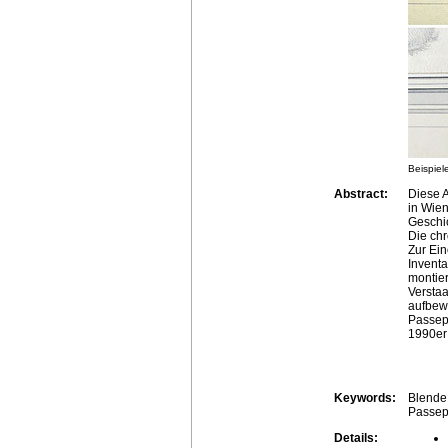
Beispiel
Abstract:
Diese A
in Wien
Geschic
Die chr
Zur Ei
Invent
montier
Versta
aufbew
Passep
1990er
Keywords:
Blende
Passep
Details: