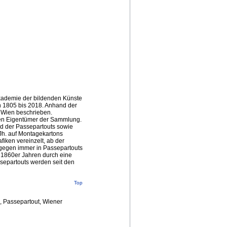
Akademie der bildenden Künste
n 1805 bis 2018. Anhand der
n Wien beschrieben.
igen Eigentümer der Sammlung.
d der Passepartouts sowie
Jh. auf Montagekartons
iken vereinzelt, ab der
agegen immer in Passepartouts
 1860er Jahren durch eine
separtouts werden seit den
Top
, Passepartout, Wiener