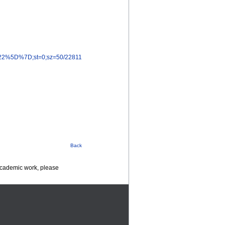
oh%22%5D%7D;st=0;sz=50/22811
Back
 academic work, please