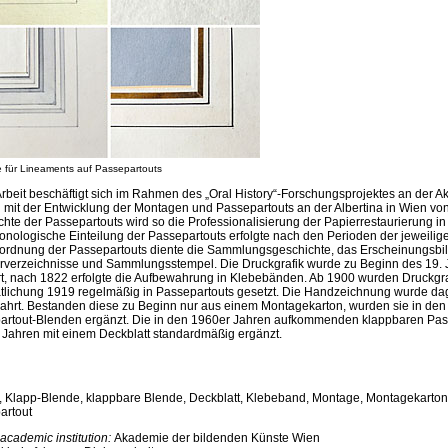
e für Lineaments auf Passepartouts
rbeit beschäftigt sich im Rahmen des „Oral History“-Forschungsprojektes an der 
 mit der Entwicklung der Montagen und Passepartouts an der Albertina in Wien vo
hte der Passepartouts wird so die Professionalisierung der Papierrestaurierung i
onologische Einteilung der Passepartouts erfolgte nach den Perioden der jeweil
nordnung der Passepartouts diente die Sammlungsgeschichte, das Erscheinungsbil
arverzeichnisse und Sammlungsstempel. Die Druckgrafik wurde zu Beginn des 19. 
t, nach 1822 erfolgte die Aufbewahrung in Klebebänden. Ab 1900 wurden Druckgraf
atlichung 1919 regelmäßig in Passepartouts gesetzt. Die Handzeichnung wurde d
ahrt. Bestanden diese zu Beginn nur aus einem Montagekarton, wurden sie in den
artout-Blenden ergänzt. Die in den 1960er Jahren aufkommenden klappbaren Pas
 Jahren mit einem Deckblatt standardmäßig ergänzt.
, Klapp-Blende, klappbare Blende, Deckblatt, Klebeband, Montage, Montagekarton
artout
academic institution:
Akademie der bildenden Künste Wien