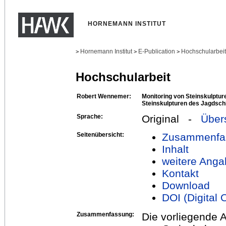
HORNEMANN INSTITUT
Hornemann Institut
E-Publication
Hochschularbei
>
>
>
Hochschularbeit
Robert Wennemer:
Monitoring von Steinskulptur
Steinskulpturen des Jagdsc
Sprache:
Original -
Über
Seitenübersicht:
Zusammenfa
Inhalt
weitere Anga
Kontakt
Download
DOI (Digital O
Zusammenfassung:
Die vorliegende A