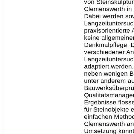
von Steinskulptu
Clemenswerth in 
Dabei werden so
Langzeituntersuc
praxisorientierte
keine allgemeinen
Denkmalpflege. D
verschiedener Ans
Langzeituntersuc
adaptiert werden
neben wenigen Be
unter anderem a
Bauwerksüberprü
Qualitätsmanage
Ergebnisse floss
für Steinobjekte 
einfachen Methode
Clemenswerth ang
Umsetzung konnte