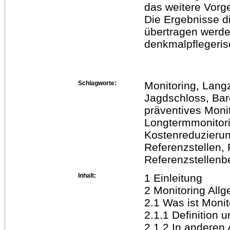
das weitere Vor
Die Ergebnisse d
übertragen werde
denkmalpflegeris
Schlagworte:
Monitoring, Lang
Jagdschloss, Bar
präventives Moni
Longtermmonitor
Kostenreduzieru
Referenzstellen, 
Referenzstellen
Inhalt:
1 Einleitung
2 Monitoring All
2.1 Was ist Monit
2.1.1 Definition 
2.1.2 In anderen 