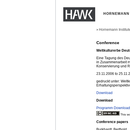
HORNEMANN 
Hornemann Institut
>
Conference
Weltkulturerbe Deut
Eine Tagung des Deu
in Zusammenarbeit m
Konservierung und R
23.11.2006 to 25.11.
gedruckt unter: Welt
Erhaltungsperspekti
Download
Download
Programm Download (
This wo
Conference papers
Burkhardt, Berthold