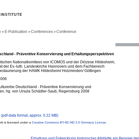
INSTITUTE
e
E-Publication
Conferences
Conference
>
>
>
schland - Präventive Konservierung und Erhaltungsperspektiven
tschen Nationalkomitees von ICOMOS und der Diözese Hildesheim,
it der Ev.-luth. Landeskirche Hannovers und dem Fachbereich
estaurierung der HAWK Hildesheim/ Holzminden/ Göttingen
2006
kulturerbe Deutschland - Präventive Konservierung und
ven, hg. von Ursula Schädler-Saub, Regensburg 2008
pdf-data format, approx. 0.22 MB)
rk is licensed under a
Creative Commons BY-NC-ND 3.0 Germany License
.
Erhaltung und Entwicklung historischer Altstädte am Beispiel der 