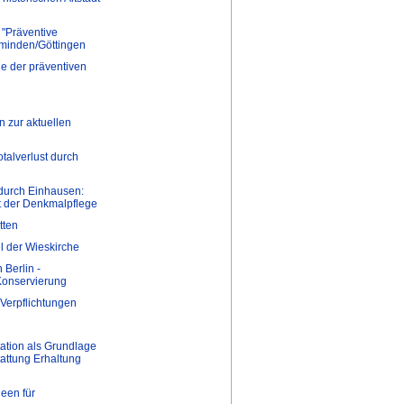
 "Präventive
minden/Göttingen
le der präventiven
 zur aktuellen
talverlust durch
durch Einhausen:
t der Denkmalpflege
tten
l der Wieskirche
Berlin -
Konservierung
Verpflichtungen
ation als Grundlage
attung Erhaltung
een für