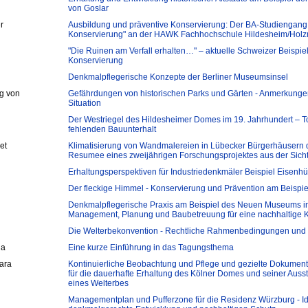
von Goslar
r
Ausbildung und präventive Konservierung: Der BA-Studiengang
Konservierung" an der HAWK Fachhochschule Hildesheim/Holz
"Die Ruinen am Verfall erhalten…" – aktuelle Schweizer Beispie
Konservierung
Denkmalpflegerische Konzepte der Berliner Museumsinsel
g von
Gefährdungen von historischen Parks und Gärten - Anmerkungen
Situation
Der Westriegel des Hildesheimer Domes im 19. Jahrhundert – To
fehlenden Bauunterhalt
et
Klimatisierung von Wandmalereien in Lübecker Bürgerhäusern 
Resumee eines zweijährigen Forschungsprojektes aus der Sich
Erhaltungsperspektiven für Industriedenkmäler Beispiel Eisenhü
Der fleckige Himmel - Konservierung und Prävention am Beispie
Denkmalpflegerische Praxis am Beispiel des Neuen Museums in 
Management, Planung und Baubetreuung für eine nachhaltige 
Die Welterbekonvention - Rechtliche Rahmenbedingungen und 
la
Eine kurze Einführung in das Tagungsthema
ara
Kontinuierliche Beobachtung und Pflege und gezielte Dokument
für die dauerhafte Erhaltung des Kölner Domes und seiner Ausst
eines Welterbes
Managementplan und Pufferzone für die Residenz Würzburg - Id