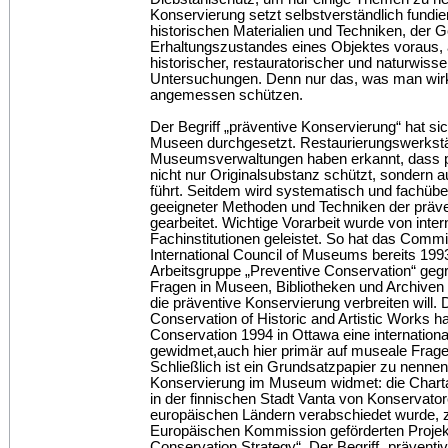
Konservierung setzt selbstverständlich fundie
historischen Materialien und Techniken, der 
Erhaltungszustandes eines Objektes voraus, 
historischer, restauratorischer und naturwisse
Untersuchungen. Denn nur das, was man wirk
angemessen schützen.
Der Begriff „präventive Konservierung“ hat sic
Museen durchgesetzt. Restaurierungswerkstä
Museumsverwaltungen haben erkannt, dass p
nicht nur Originalsubstanz schützt, sondern
führt. Seitdem wird systematisch und fachübe
geeigneter Methoden und Techniken der präv
gearbeitet. Wichtige Vorarbeit wurde von inte
Fachinstitutionen geleistet. So hat das Commi
International Council of Museums bereits 199
Arbeitsgruppe „Preventive Conservation“ gegrü
Fragen in Museen, Bibliotheken und Archiven b
die präventive Konservierung verbreiten will. Da
Conservation of Historic and Artistic Works
Conservation 1994 in Ottawa eine internation
gewidmet,auch hier primär auf museale Frages
Schließlich ist ein Grundsatzpapier zu nennen
Konservierung im Museum widmet: die Charta
in der finnischen Stadt Vanta von Konservato
europäischen Ländern verabschiedet wurde, 
Europäischen Kommission geförderten Projek
Conservation Strategy“. Der Begriff „präventiv