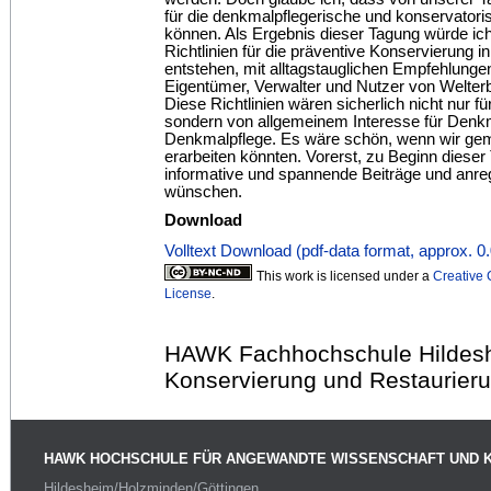
für die denkmalpflegerische und konservator
können. Als Ergebnis dieser Tagung würde ic
Richtlinien für die präventive Konservierung 
entstehen, mit alltagstauglichen Empfehlunge
Eigentümer, Verwalter und Nutzer von Welterb
Diese Richtlinien wären sicherlich nicht nur für
sondern von allgemeinem Interesse für Denk
Denkmalpflege. Es wäre schön, wenn wir gem
erarbeiten könnten. Vorerst, zu Beginn dieser 
informative und spannende Beiträge und anr
wünschen.
Download
Volltext Download (pdf-data format, approx. 
This work is licensed under a
Creative
License
.
HAWK Fachhochschule Hildesh
Konservierung und Restaurier
HAWK HOCHSCHULE FÜR ANGEWANDTE WISSENSCHAFT UND 
Hildesheim/Holzminden/Göttingen