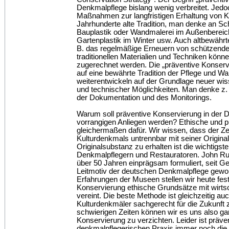
Denkmalpflege bislang wenig verbreitet. Je
Maßnahmen zur langfristigen Erhaltung von K
Jahrhunderte alte Tradition, man denke an Sc
Bauplastik oder Wandmalerei im Außenbereic
Gartenplastik im Winter usw. Auch altbewäh
B. das regelmäßige Erneuern von schützende
traditionellen Materialien und Techniken kön
zugerechnet werden. Die „präventive Konserv
auf eine bewährte Tradition der Pflege und Wa
weiterentwickeln auf der Grundlage neuer wis
und technischer Möglichkeiten. Man denke z. 
der Dokumentation und des Monitorings.
Warum soll präventive Konservierung in der
vorrangigen Anliegen werden? Ethische und 
gleichermaßen dafür. Wir wissen, dass der Z
Kulturdenkmals untrennbar mit seiner Origina
Originalsubstanz zu erhalten ist die wichtigst
Denkmalpflegern und Restauratoren. John Ru
über 50 Jahren einprägsam formuliert, seit G
Leitmotiv der deutschen Denkmalpflege gewor
Erfahrungen der Museen stellen wir heute fest
Konservierung ethische Grundsätze mit wirts
vereint. Die beste Methode ist gleichzeitig a
Kulturdenkmäler sachgerecht für die Zukunft zu
schwierigen Zeiten können wir es uns also gar 
Konservierung zu verzichten. Leider ist präve
denkmalpflegerischen Praxis immer noch die