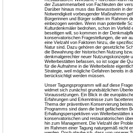
der Zusammenarbeit von Fachleuten der versc
Darüber hinaus muss das Bewusstsein in der 
Notwendigkeit vorbeugender Maßnahmen geför
Bürgerinnen und Bürger sollten im Rahmen de
einbezogen werden. Wenn man potentielle Sc
Kulturdenkmäler bedrohen, schon im Vorfeld 
beseitigen will, so kommen in der Denkmalpfl
konservatorischen Fragestellungen, die wir
eine Vielzahl von Faktoren hinzu, die spezifi
Natur sind. Dazu gehören der gesetzliche S
die Bewahrung der historischen Nutzung bzw.
denkmalgerechter neuer Nutzungskonzepte u
Welterbestätten befassen, so ist sogar die Qu
für die Aufnahme in die Welterbeliste eigentlic
Strategie, weil mögliche Gefahren bereits in
berücksichtigt werden müssen.
Unser Tagungsprogramm will auf diese Frage
widmet sich zunächst grundsätzlichen Überl
Voraussetzungen. Ein Blick in die europäisch
Erfahrungen und Erkenntnisse zum facettenr
Thema der präventiven Konservierung beiste
Programms sind dann die breit gefächerten B
Erhaltungsperspektiven von Welterbestätten 
konservatorischen und restauratorischen über
hin zum Management. Die Vielzahl der Probl
im Rahmen einer Tagung naturgemäß nicht e
werden. Doch glaube ich, dass von unserer 