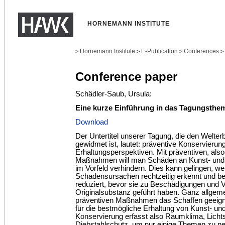
HORNEMANN INSTITUTE
Hornemann Institute
E-Publication
Conferences
>
>
>
>
Conference paper
Schädler-Saub, Ursula:
Eine kurze Einführung in das Tagungsthe
Download
Der Untertitel unserer Tagung, die den Welter
gewidmet ist, lautet: präventive Konservierun
Erhaltungsperspektiven. Mit präventiven, als
Maßnahmen will man Schäden an Kunst- und 
im Vorfeld verhindern. Dies kann gelingen, we
Schadensursachen rechtzeitig erkennt und be
reduziert, bevor sie zu Beschädigungen und V
Originalsubstanz geführt haben. Ganz allgeme
präventiven Maßnahmen das Schaffen geeig
für die bestmögliche Erhaltung von Kunst- und
Konservierung erfasst also Raumklima, Licht
Diebstahlschutz, um nur einige Themen zu n