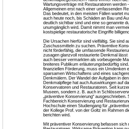
Wartungsverträge mit Restauratoren werden 
Allgemeinen erst nach einer umfassenden Re
Das bedeutet, in den meisten Fällen wartet 
auch heute noch, bis Schäden an Bau und Aus
deutlich sichtbar sind und eine so genannte 
unumgänglich wird. Damit nimmt man vermei
kostspielige restauratorische Eingriffe billigen
Die Ursachen hierfür sind vielfältig. Sie sind
Zuschussmitteln zu suchen. Präventive Konse
nicht förderfähig, die umfassende Restaurie
zusagen glanzvoll restaurierte Denkmal lässt s
auch besser vermarkten als vorbeugende Maß
breiteres Publikum erläuterungsbedürftig sind.
finanziellen Förderung, muss ein Umdenken er
sparsamen Wirtschaftens und eines sachger
Denkmälern. Der Wandel der Aufgaben in den
Denkmalpflege hat auch Auswirkungen auf da
Konservatoren und Restauratoren. Seit kurze
Museen, sondern z. B. auch in Schlösserverwa
„präventive Konservierung“ ausgeschrieben. S
Fachbereich Konservierung und Restaurierun
Hochschule einen Studiengang für „präventiv
der Kollege Prof. von der Goltz im Rahmen di
berichten wird.
Mit präventiver Konservierung befassen sich n
Restauratoren. Wirksame Prävention kann nur i