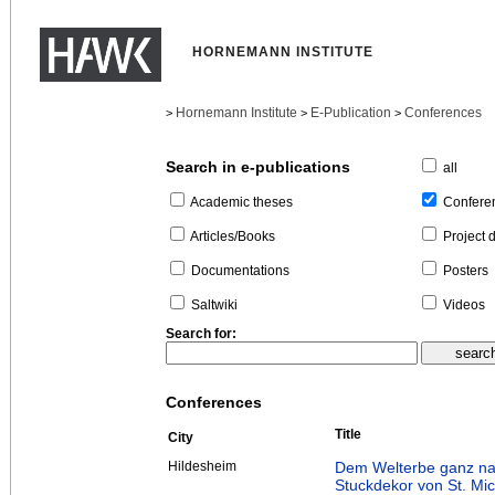
HORNEMANN INSTITUTE
Hornemann Institute
E-Publication
Conferences
>
>
>
Search in e-publications
all
Confere
Academic theses
Project 
Articles/Books
Posters
Documentations
Videos
Saltwiki
Search for:
Conferences
Title
City
Hildesheim
Dem Welterbe ganz nah
Stuckdekor von St. Mic