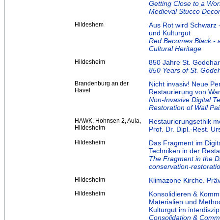
Getting Close to a Wor
Medieval Stucco Decora
Hildeshem
Aus Rot wird Schwarz
und Kulturgut
Red Becomes Black - 
Cultural Heritage
Hildesheim
850 Jahre St. Godehar
850 Years of St. Gode
Brandenburg an der
Nicht invasiv! Neue Pe
Havel
Restaurierung von Wan
Non-Invasive Digital 
Restoration of Wall Pai
HAWK, Hohnsen 2, Aula,
Restaurierungsethik m
Hildesheim
Prof. Dr. Dipl.-Rest. 
Hildesheim
Das Fragment im Digita
Techniken in der Rest
The Fragment in the Di
conservation-restorati
Hildesheim
Klimazone Kirche. Prä
Hildesheim
Konsolidieren & Komm
Materialien und Metho
Kulturgut im interdiszi
Consolidation & Comm