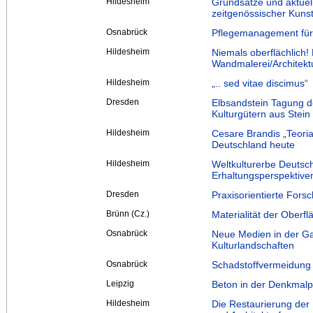
Hildesheim
Grundsätze und aktuel
zeitgenössischer Kuns
Osnabrück
Pflegemanagement für
Hildesheim
Niemals oberflächlich
Wandmalerei/Architekt
Hildesheim
„.. sed vitae discimus“
Dresden
Elbsandstein Tagung de
Kulturgütern aus Stei
Hildesheim
Cesare Brandis „Teoria
Deutschland heute
Hildesheim
Weltkulturerbe Deutsc
Erhaltungsperspektive
Dresden
Praxisorientierte Fors
Brünn (Cz.)
Materialität der Oberf
Osnabrück
Neue Medien in der Ga
Kulturlandschaften
Osnabrück
Schadstoffvermeidun
Leipzig
Beton in der Denkmalp
Hildesheim
Die Restaurierung de