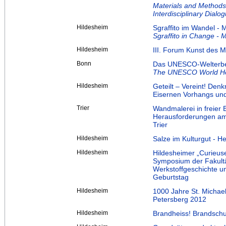
Materials and Methods 
Interdisciplinary Dialo
Hildesheim
Sgraffito im Wandel - 
Sgraffito in Change - 
Hildesheim
III. Forum Kunst des Mi
Bonn
Das UNESCO-Welterbe u
The UNESCO World Heri
Hildesheim
Geteilt – Vereint! Denk
Eisernen Vorhangs un
Trier
Wandmalerei in freier 
Herausforderungen am
Trier
Hildesheim
Salze im Kulturgut - H
Hildesheim
Hildesheimer „Curieus
Symposium der Fakultä
Werkstoffgeschichte u
Geburtstag
Hildesheim
1000 Jahre St. Michael 
Petersberg 2012
Hildesheim
Brandheiss! Brandsch