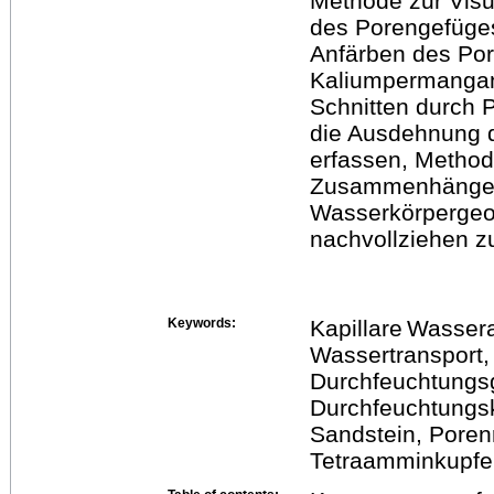
Methode zur Visu
des Porengefüges 
Anfärben des Por
Kaliumpermangan
Schnitten durch P
die Ausdehnung 
erfassen, Method
Zusammenhänge 
Wasserkörpergeom
nachvollziehen z
Keywords:
Kapillare Wasser
Wassertransport,
Durchfeuchtungs
Durchfeuchtungsk
Sandstein, Pore
Tetraamminkupfer