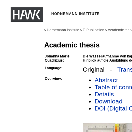
HORNEMANN INSTITUTE
Hornemann Institute
E-Publication
Academic thes
>
>
>
Academic thesis
Johanna Marie
Die Wasseraufnahme von kapi
Quadrizius:
Hinblick auf die Ausbildung d
Language:
Original -
Trans
Overview:
Abstract
Table of cont
Details
Download
DOI (Digital O