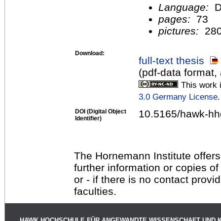
Language:
D
pages:
73
pictures:
28
Download:
full-text thesis
(pdf-data format,
This work 
3.0 Germany License
.
DOI (Digital Object
10.5165/hawk-hh
Identifier)
The Hornemann Institute offers
further information or copies o
or - if there is no contact provi
faculties.
HAWK HOCHSCHULE FÜR ANGEWANDTE WISSENSCHAFT UND 