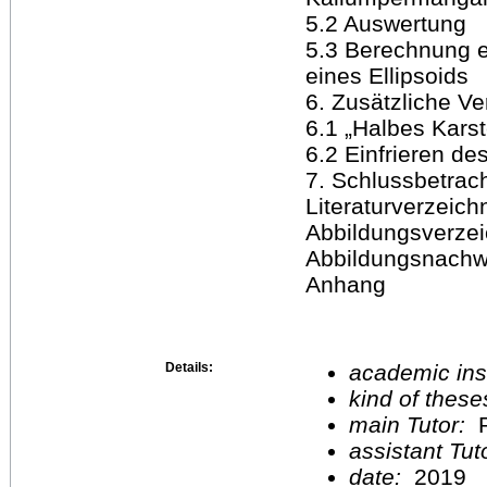
5.2 Auswertung
5.3 Berechnung e
eines Ellipsoids
6. Zusätzliche 
6.1 „Halbes Karst
6.2 Einfrieren de
7. Schlussbetrac
Literaturverzeich
Abbildungsverzei
Abbildungsnachwe
Anhang
Details:
academic inst
kind of these
main Tutor:
P
assistant Tu
date:
2019