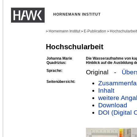
HORNEMANN INSTITUT
Hornemann Institut
E-Publication
Hochschularbei
>
>
>
Hochschularbeit
Johanna Marie
Die Wasseraufnahme von kapi
Quadrizius:
Hinblick auf die Ausbildung d
Sprache:
Original -
Über
Seitenübersicht:
Zusammenfa
Inhalt
weitere Anga
Download
DOI (Digital O