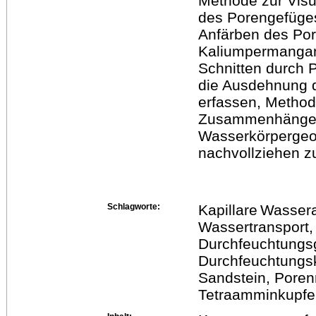
Methode zur Visu
des Porengefüges 
Anfärben des Por
Kaliumpermangan
Schnitten durch P
die Ausdehnung 
erfassen, Method
Zusammenhänge 
Wasserkörpergeom
nachvollziehen z
Schlagworte:
Kapillare Wasser
Wassertransport,
Durchfeuchtungs
Durchfeuchtungsk
Sandstein, Pore
Tetraamminkupfer