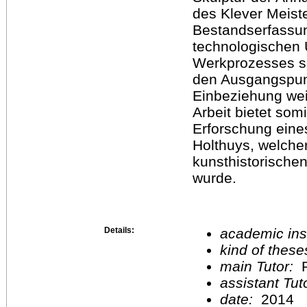
des Klever Meist
Bestandserfassun
technologischen 
Werkprozesses s
den Ausgangspunk
Einbeziehung wei
Arbeit bietet som
Erforschung ein
Holthuys, welche
kunsthistorische
wurde.
Details:
academic inst
kind of these
main Tutor:
P
assistant Tu
date:
2014