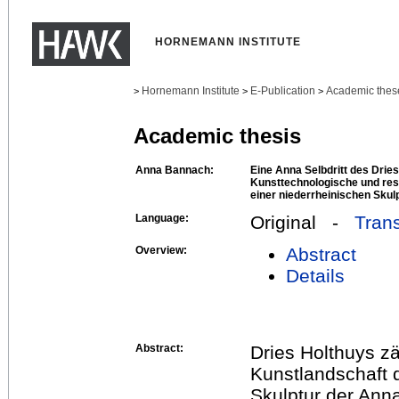
HORNEMANN INSTITUTE
Hornemann Institute
E-Publication
Academic thes
>
>
>
Academic thesis
Anna Bannach:
Eine Anna Selbdritt des Drie
Kunsttechnologische und re
einer niederrheinischen Skul
Language:
Original -
Trans
Overview:
Abstract
Details
Abstract:
Dries Holthuys z
Kunstlandschaft d
Skulptur der Ann