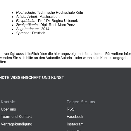
Hochschule:
Technische Hochschule Köln
Art der Arbeit:
Masterarbeit
Erstprüfer/in:
Prof. Dr. Regina Urbanek
Zweitprüfer/in:
Dipl.-Rest. Marc Peez
Abgabedatum:
2014
Sprache:
Deutsch
ut verfügt ausschließlich über die hier angezeigten Informationen. Für weitere Inf
enden Sie sich bitte an den Autor/die Autorin - oder wenn kein Kontakt angegeben i
äten.
NDTE WISSENSCHAFT UND KUNST
Kontakt
Folgen Sie uns
Über uns
RSS
Team und Kontakt
Facebook
Vertragskündigung
Instagram