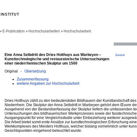
INSTITUT
E-Publication
Hochschularbeiten
Hochschularbeit
>
>
>
Eine Anna Selbdritt des Dries Holthuys aus Warbeyen –
Zurück
Kunsttechnologische und restauratorische Untersuchungen
einer niederrheinischen Skulptur um 1500
Original -
Übersetzung
Zusammenfassung
weitere Angaben zur Hochschularbeit
Dries Holthuys zählt zu den bedeutendsten Bildhauern der Kunstlandschaft des 
Niederrhein. Die Skulptur der Anna Selbdritt in Warbeyen gehört dem Œuvre des
Ausgehend von der Bestandserfassung der Skulptur liefern die umfassenden t
Untersuchungen des bildhauerischen Werkprozesses sowie der fasstechnisch
Ausgangspunkt für eine Vergleichsstudie unter Einbeziehung weiterer ausgewäh
Die Arbeit bietet somit erste Ansätze zur kunsttechnologischen Erforschung ein
Werkkomplexes des Meisters Holthuys, welcher bislang vornehmlich unter kunst
Gesichtspunkten eingehend beleuchtet wurde.