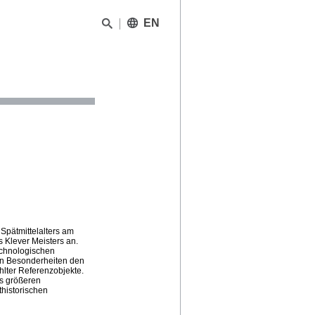
EN
Spätmittelalters am
 Klever Meisters an.
echnologischen
en Besonderheiten den
lter Referenzobjekte.
es größeren
historischen