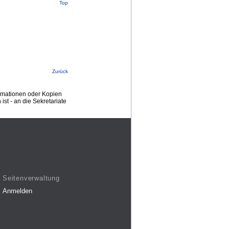
Top
Zurück
ormationen oder Kopien
st - an die Sekretariate
Seitenverwaltung
Anmelden