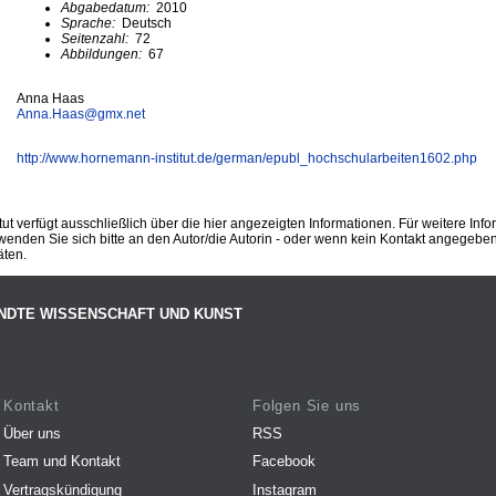
Abgabedatum:
2010
Sprache:
Deutsch
Seitenzahl:
72
Abbildungen:
67
Anna Haas
Anna.Haas@
gmx.net
http://www.hornemann-institut.de/german/epubl_hochschularbeiten1602.php
ut verfügt ausschließlich über die hier angezeigten Informationen. Für weitere Inf
enden Sie sich bitte an den Autor/die Autorin - oder wenn kein Kontakt angegeben i
äten.
NDTE WISSENSCHAFT UND KUNST
Kontakt
Folgen Sie uns
Über uns
RSS
Team und Kontakt
Facebook
Vertragskündigung
Instagram