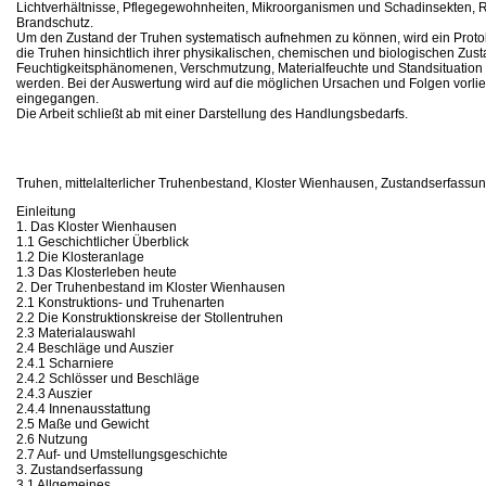
Lichtverhältnisse, Pflegegewohnheiten, Mikroorganismen und Schadinsekten,
Brandschutz.
Um den Zustand der Truhen systematisch aufnehmen zu können, wird ein Protoko
die Truhen hinsichtlich ihrer physikalischen, chemischen und biologischen Z
Feuchtigkeitsphänomenen, Verschmutzung, Materialfeuchte und Standsituation 
werden. Bei der Auswertung wird auf die möglichen Ursachen und Folgen vor
eingegangen.
Die Arbeit schließt ab mit einer Darstellung des Handlungsbedarfs.
Truhen, mittelalterlicher Truhenbestand, Kloster Wienhausen, Zustandserfassu
Einleitung
1. Das Kloster Wienhausen
1.1 Geschichtlicher Überblick
1.2 Die Klosteranlage
1.3 Das Klosterleben heute
2. Der Truhenbestand im Kloster Wienhausen
2.1 Konstruktions- und Truhenarten
2.2 Die Konstruktionskreise der Stollentruhen
2.3 Materialauswahl
2.4 Beschläge und Auszier
2.4.1 Scharniere
2.4.2 Schlösser und Beschläge
2.4.3 Auszier
2.4.4 Innenausstattung
2.5 Maße und Gewicht
2.6 Nutzung
2.7 Auf- und Umstellungsgeschichte
3. Zustandserfassung
3.1 Allgemeines