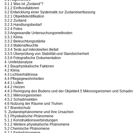
3.1.1 Was ist „Zustand“?
3.1.2 Einflussfaktoren
3.2 Entwicklung einer Systematik zur Zustandserfassung
3.2.1 Objektidentifikation
3.2.2 Zustand
3.2.3 Handlungsbedarf
3.2.4 Fotos
3.3 Angewandte Untersuchungsmethoden
3.3.1 Klima
3.3.2 Beleuchtungsstärke
3.3.3 Materialfeuchte
3.3.4 Tests auf mikrobiellen Befall
3.3.5 Überprüfung von Stabilität und Standsicherheit
3.3.6 Fotografische Dokumentation
4. Umfeldanalyse
4.1 Bauphysikalische Faktoren
4.2 Klima
4.3 Lichtverhältnisse
4.4 Pflegegewohnheiten
4.4.1 Lüften
4.4.2 Heizen
4.4.3 Reinigung des Bodens und der Objekte4.5 Mikroorganismen und Schadin
4.5.1 Mikroorganismen
4.5.2 Schadinsekten
4.6 Nutzung der Räume und Truhen
4.7 Brandschutz
5. Zustandsphänomene und ihre Ursachen
5.1 Physikalische Phänomene
5.1.1 Konstruktionsverbindungen
5.1.2 Weitere physikalische Phänomene
5.2 Chemische Phänomene
5.2.1 Farbphänomene