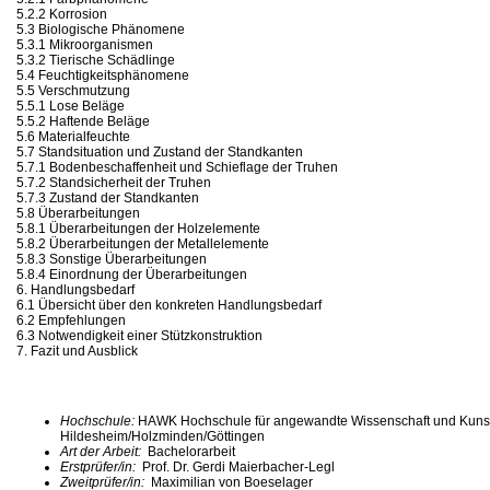
5.2.2 Korrosion
5.3 Biologische Phänomene
5.3.1 Mikroorganismen
5.3.2 Tierische Schädlinge
5.4 Feuchtigkeitsphänomene
5.5 Verschmutzung
5.5.1 Lose Beläge
5.5.2 Haftende Beläge
5.6 Materialfeuchte
5.7 Standsituation und Zustand der Standkanten
5.7.1 Bodenbeschaffenheit und Schieflage der Truhen
5.7.2 Standsicherheit der Truhen
5.7.3 Zustand der Standkanten
5.8 Überarbeitungen
5.8.1 Überarbeitungen der Holzelemente
5.8.2 Überarbeitungen der Metallelemente
5.8.3 Sonstige Überarbeitungen
5.8.4 Einordnung der Überarbeitungen
6. Handlungsbedarf
6.1 Übersicht über den konkreten Handlungsbedarf
6.2 Empfehlungen
6.3 Notwendigkeit einer Stützkonstruktion
7. Fazit und Ausblick
Hochschule:
HAWK Hochschule für angewandte Wissenschaft und Kuns
Hildesheim/Holzminden/Göttingen
Art der Arbeit:
Bachelorarbeit
Erstprüfer/in:
Prof. Dr. Gerdi Maierbacher-Legl
Zweitprüfer/in:
Maximilian von Boeselager