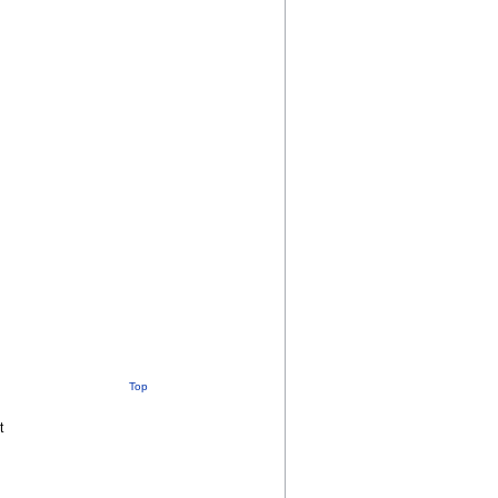
Top
t