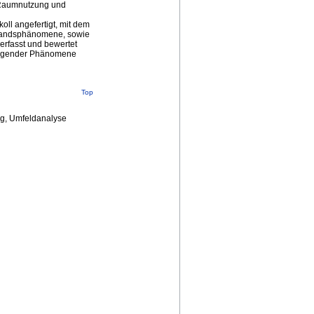
 Raumnutzung und
ll angefertigt, mit dem
ustandsphänomene, sowie
erfasst und bewertet
liegender Phänomene
Top
ng, Umfeldanalyse