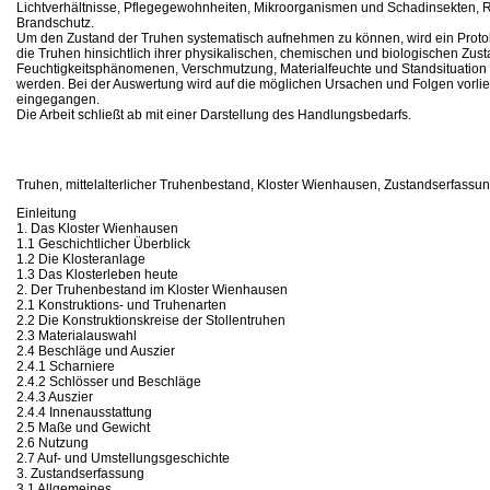
Lichtverhältnisse, Pflegegewohnheiten, Mikroorganismen und Schadinsekten,
Brandschutz.
Um den Zustand der Truhen systematisch aufnehmen zu können, wird ein Protoko
die Truhen hinsichtlich ihrer physikalischen, chemischen und biologischen Z
Feuchtigkeitsphänomenen, Verschmutzung, Materialfeuchte und Standsituation 
werden. Bei der Auswertung wird auf die möglichen Ursachen und Folgen vor
eingegangen.
Die Arbeit schließt ab mit einer Darstellung des Handlungsbedarfs.
Truhen, mittelalterlicher Truhenbestand, Kloster Wienhausen, Zustandserfassu
Einleitung
1. Das Kloster Wienhausen
1.1 Geschichtlicher Überblick
1.2 Die Klosteranlage
1.3 Das Klosterleben heute
2. Der Truhenbestand im Kloster Wienhausen
2.1 Konstruktions- und Truhenarten
2.2 Die Konstruktionskreise der Stollentruhen
2.3 Materialauswahl
2.4 Beschläge und Auszier
2.4.1 Scharniere
2.4.2 Schlösser und Beschläge
2.4.3 Auszier
2.4.4 Innenausstattung
2.5 Maße und Gewicht
2.6 Nutzung
2.7 Auf- und Umstellungsgeschichte
3. Zustandserfassung
3.1 Allgemeines