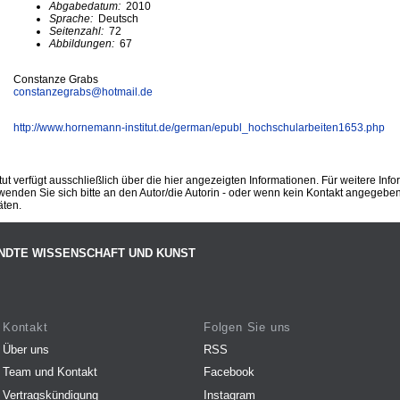
Abgabedatum:
2010
Sprache:
Deutsch
Seitenzahl:
72
Abbildungen:
67
Constanze Grabs
constanzegrabs@
hotmail.de
http://www.hornemann-institut.de/german/epubl_hochschularbeiten1653.php
ut verfügt ausschließlich über die hier angezeigten Informationen. Für weitere Inf
enden Sie sich bitte an den Autor/die Autorin - oder wenn kein Kontakt angegeben i
äten.
NDTE WISSENSCHAFT UND KUNST
Kontakt
Folgen Sie uns
Über uns
RSS
Team und Kontakt
Facebook
Vertragskündigung
Instagram