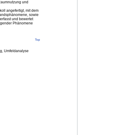
 Raumnutzung und
ll angefertigt, mit dem
ustandsphänomene, sowie
erfasst und bewertet
liegender Phänomene
Top
ng, Umfeldanalyse