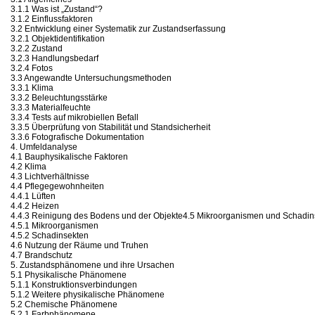
3.1.1 Was ist „Zustand“?
3.1.2 Einflussfaktoren
3.2 Entwicklung einer Systematik zur Zustandserfassung
3.2.1 Objektidentifikation
3.2.2 Zustand
3.2.3 Handlungsbedarf
3.2.4 Fotos
3.3 Angewandte Untersuchungsmethoden
3.3.1 Klima
3.3.2 Beleuchtungsstärke
3.3.3 Materialfeuchte
3.3.4 Tests auf mikrobiellen Befall
3.3.5 Überprüfung von Stabilität und Standsicherheit
3.3.6 Fotografische Dokumentation
4. Umfeldanalyse
4.1 Bauphysikalische Faktoren
4.2 Klima
4.3 Lichtverhältnisse
4.4 Pflegegewohnheiten
4.4.1 Lüften
4.4.2 Heizen
4.4.3 Reinigung des Bodens und der Objekte4.5 Mikroorganismen und Schadin
4.5.1 Mikroorganismen
4.5.2 Schadinsekten
4.6 Nutzung der Räume und Truhen
4.7 Brandschutz
5. Zustandsphänomene und ihre Ursachen
5.1 Physikalische Phänomene
5.1.1 Konstruktionsverbindungen
5.1.2 Weitere physikalische Phänomene
5.2 Chemische Phänomene
5.2.1 Farbphänomene