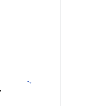
Top
t