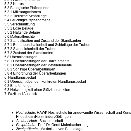
5.2.2 Korrosion
5.3 Biologische Phänomene
5.3.1 Mikroorganismen
5.3.2 Tierische Schädlinge
5.4 Feuchtigkeitsphänomene
5.5 Verschmutzung
5.5.1 Lose Beläge
5.5.2 Haftende Beläge
5.6 Materialfeuchte
5.7 Standsituation und Zustand der Standkanten
5.7.1 Bodenbeschaffenheit und Schieflage der Truhen
5.7.2 Standsicherheit der Truhen
5.7.3 Zustand der Standkanten
5.8 Überarbeitungen
5.8.1 Überarbeitungen der Holzelemente
5.8.2 Überarbeitungen der Metallelemente
5.8.3 Sonstige Überarbeitungen
5.8.4 Einordnung der Überarbeitungen
6. Handlungsbedarf
6.1 Übersicht über den konkreten Handlungsbedarf
6.2 Empfehlungen
6.3 Notwendigkeit einer Stützkonstruktion
7. Fazit und Ausblick
Hochschule:
HAWK Hochschule für angewandte Wissenschaft und Kuns
Hildesheim/Holzminden/Göttingen
Art der Arbeit:
Bachelorarbeit
Erstprüfer/in:
Prof. Dr. Gerdi Maierbacher-Legl
Zweitprüfer/in:
Maximilian von Boeselager