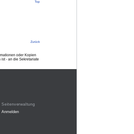
Top
Zurück
ormationen oder Kopien
st - an die Sekretariate
Seitenverwaltung
Anmelden