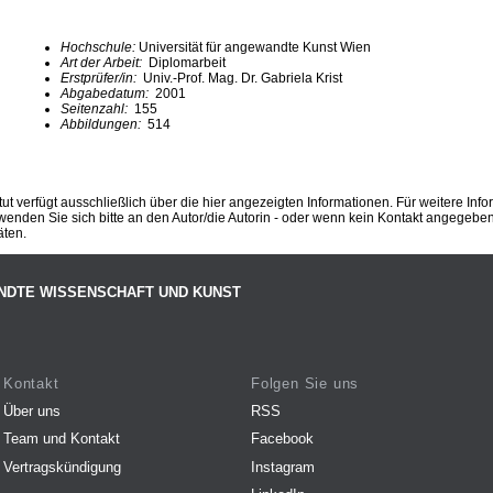
Hochschule:
Universität für angewandte Kunst Wien
Art der Arbeit:
Diplomarbeit
Erstprüfer/in:
Univ.-Prof. Mag. Dr. Gabriela Krist
Abgabedatum:
2001
Seitenzahl:
155
Abbildungen:
514
ut verfügt ausschließlich über die hier angezeigten Informationen. Für weitere Inf
enden Sie sich bitte an den Autor/die Autorin - oder wenn kein Kontakt angegeben i
äten.
NDTE WISSENSCHAFT UND KUNST
Kontakt
Folgen Sie uns
Über uns
RSS
Team und Kontakt
Facebook
Vertragskündigung
Instagram