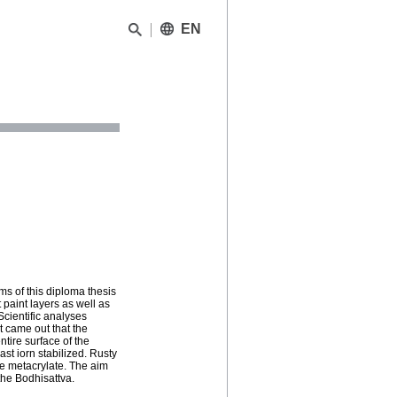
EN
ms of this diploma thesis
 paint layers as well as
Scientific analyses
t came out that the
ntire surface of the
ast iorn stabilized. Rusty
e metacrylate. The aim
the Bodhisattva.