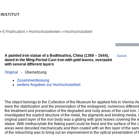
INSTITUT
E-Publication
Hochschularbeiten
Hochschularbeit
>
>
>
A painted iron statue of a Bodhisattva, China (1368 – 1644),
Zurück
dated in the Ming-Period Cast iron with gold leaves, overpaint
with several different layers
Original
- Übersetzung
Zusammenfassung
weitere Angaben zur Hochschularbeit
The object belongs to the Collection of the Museum for applied Arts in Vienna.Ai
were the stabilization and the preservation of the endagered, numerous different
the treatment and preservation of the degraded and rusty areas of the cast iron. 
investigated the explicit structure of the metal, the pigments and binding media. I
original paint layer of the iron body was a gilding with gold leaves covering the e
statue. With methacrylate the flaking paint could be fixed and the surface of the c
areas were derusted mechanically and then coated with an thin layer of the sam
of the retouching was to bring out an improvement in the optical presentation of 