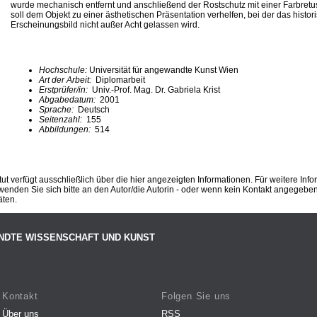
wurde mechanisch entfernt und anschließend der Rostschutz mit einer Farbretu
soll dem Objekt zu einer ästhetischen Präsentation verhelfen, bei der das hist
Erscheinungsbild nicht außer Acht gelassen wird.
Hochschule:
Universität für angewandte Kunst Wien
Art der Arbeit:
Diplomarbeit
Erstprüfer/in:
Univ.-Prof. Mag. Dr. Gabriela Krist
Abgabedatum:
2001
Sprache:
Deutsch
Seitenzahl:
155
Abbildungen:
514
ut verfügt ausschließlich über die hier angezeigten Informationen. Für weitere Inf
enden Sie sich bitte an den Autor/die Autorin - oder wenn kein Kontakt angegeben i
äten.
NDTE WISSENSCHAFT UND KUNST
Kontakt
Folgen Sie uns
Über uns
RSS