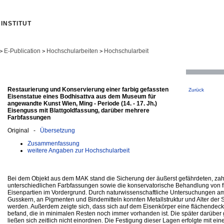
INSTITUT
E-Publication
Hochschularbeiten
Hochschularbeit
>
>
>
Restaurierung und Konservierung einer farbig gefassten
Zurück
Eisenstatue eines Bodhisattva aus dem Museum für
angewandte Kunst Wien, Ming - Periode (14. - 17. Jh.)
Eisenguss mit Blattgoldfassung, darüber mehrere
Farbfassungen
Original -
Übersetzung
Zusammenfassung
weitere Angaben zur Hochschularbeit
Bei dem Objekt aus dem MAK stand die Sicherung der äußerst gefährdeten, zah
unterschiedlichen Farbfassungen sowie die konservatorische Behandlung von f
Eisenpartien im Vordergrund. Durch naturwissenschaftliche Untersuchungen a
Gusskern, an Pigmenten und Bindemitteln konnten Metallstruktur und Alter der 
werden. Außerdem zeigte sich, dass sich auf dem Eisenkörper eine flächendec
befand, die in minimalen Resten noch immer vorhanden ist. Die später darüber
ließen sich zeitlich nicht einordnen. Die Festigung dieser Lagen erfolgte mit ei