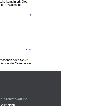
sche kombiniert. Dies
orisch gewachsene
Top
Zurück
ormationen oder Kopien
st - an die Sekretariate
Seitenverwaltung
Anmelden