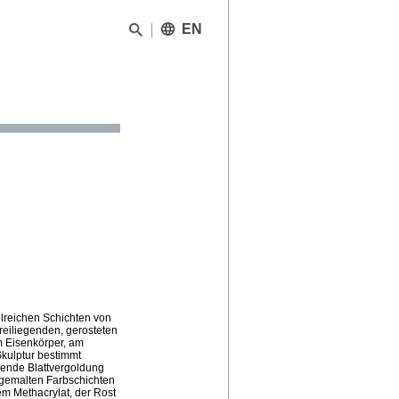
EN
lreichen Schichten von
reiliegenden, gerosteten
m Eisenkörper, am
Skulptur bestimmt
kende Blattvergoldung
 gemalten Farbschichten
nem Methacrylat, der Rost