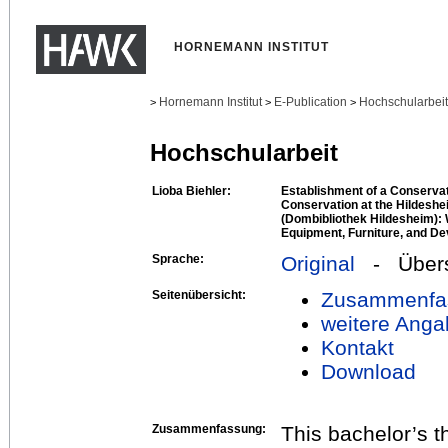
HORNEMANN INSTITUT
Hornemann Institut
E-Publication
Hochschularbei
>
>
>
Hochschularbeit
Lioba Biehler:
Establishment of a Conserva
Conservation at the Hildeshe
(Dombibliothek Hildesheim):
Equipment, Furniture, and De
Sprache:
Original
- Übers
Seitenübersicht:
Zusammenfa
weitere Anga
Kontakt
Download
Zusammenfassung:
This bachelor’s t