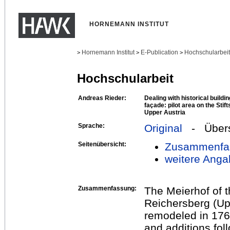
HORNEMANN INSTITUT
Hornemann Institut
E-Publication
Hochschularbei
>
>
>
Hochschularbeit
Andreas Rieder:
Dealing with historical build
façade: pilot area on the Sti
Upper Austria
Sprache:
Original
- Übers
Seitenübersicht:
Zusammenfa
weitere Anga
Zusammenfassung:
The Meierhof of 
Reichersberg (Upp
remodeled in 176
and additions foll