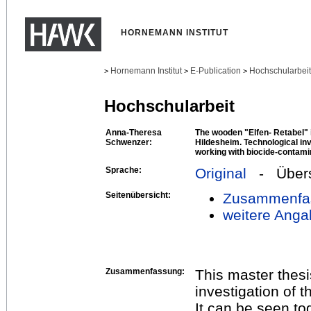
HORNEMANN INSTITUT
Hornemann Institut
E-Publication
Hochschularbei
>
>
>
Hochschularbeit
Anna-Theresa
The wooden "Elfen- Retabel" 
Schwenzer:
Hildesheim. Technological in
working with biocide-contamin
Sprache:
Original
- Übers
Seitenübersicht:
Zusammenfa
weitere Anga
Zusammenfassung:
This master thesi
investigation of t
It can be seen t