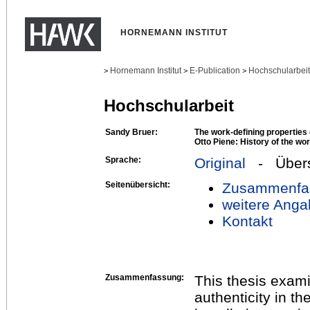
HORNEMANN INSTITUT
Hornemann Institut
E-Publication
Hochschularbei
>
>
>
Hochschularbeit
Sandy Bruer:
The work-defining properties o
Otto Piene: History of the wor
Sprache:
Original
- Übers
Seitenübersicht:
Zusammenfa
weitere Anga
Kontakt
Zusammenfassung:
This thesis exami
authenticity in t