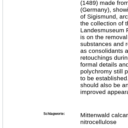
(1489) made from
(Germany), showi
of Sigismund, arc
the collection of t
Landesmuseum Fe
is on the removal 
substances and re
as consolidants 
retouchings durin
formal details and
polychromy still
to be establishe
should also be an
improved appearan
Schlagworte:
Mittenwald calcar
nitrocellulose