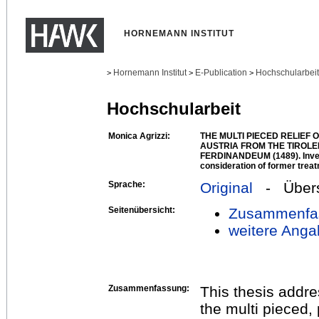
HORNEMANN INSTITUT
Hornemann Institut
E-Publication
Hochschularbei
>
>
>
Hochschularbeit
Monica Agrizzi:
THE MULTI PIECED RELIEF
AUSTRIA FROM THE TIRO
FERDINANDEUM (1489). Inves
consideration of former trea
Sprache:
Original
- Übers
Seitenübersicht:
Zusammenfa
weitere Anga
Zusammenfassung:
This thesis addre
the multi pieced,