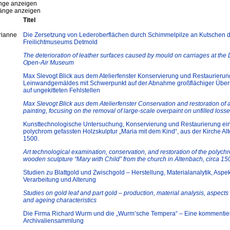
ge anzeigen
nge anzeigen
Titel
rianne
Die Zersetzung von Lederoberflächen durch Schimmelpilze an Kutschen 
Freilichtmuseums Detmold
The deterioration of leather surfaces caused by mould on carriages at the
Open-Air Museum
Max Slevogt Blick aus dem Atelierfenster Konservierung und Restaurierun
Leinwandgemäldes mit Schwerpunkt auf der Abnahme großflächiger Übe
auf ungekitteten Fehlstellen
Max Slevogt Blick aus dem Atelierfenster Conservation and restoration of 
painting, focusing on the removal of large-scale overpaint on unfilled loss
Kunsttechnologische Untersuchung, Konservierung und Restaurierung ei
polychrom gefassten Holzskulptur „Maria mit dem Kind“, aus der Kirche A
1500.
Art technological examination, conservation, and restoration of the polyc
wooden sculpture “Mary with Child” from the church in Altenbach, circa 15
Studien zu Blattgold und Zwischgold – Herstellung, Materialanalytik, Aspe
Verarbeitung und Alterung
Studies on gold leaf and part gold – production, material analysis, aspects 
and ageing characteristics
Die Firma Richard Wurm und die „Wurm’sche Tempera“ – Eine kommentie
Archivaliensammlung