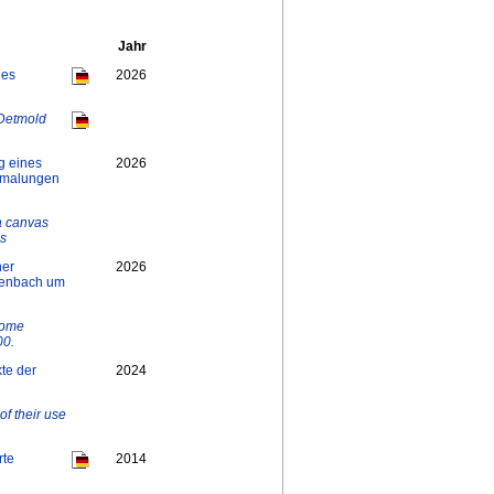
Jahr
des
2026
 Detmold
g eines
2026
rmalungen
a canvas
es
ner
2026
ltenbach um
hrome
00.
kte der
2024
of their use
rte
2014