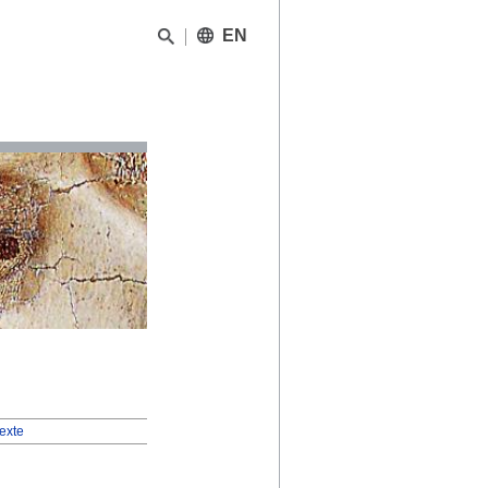
EN
texte