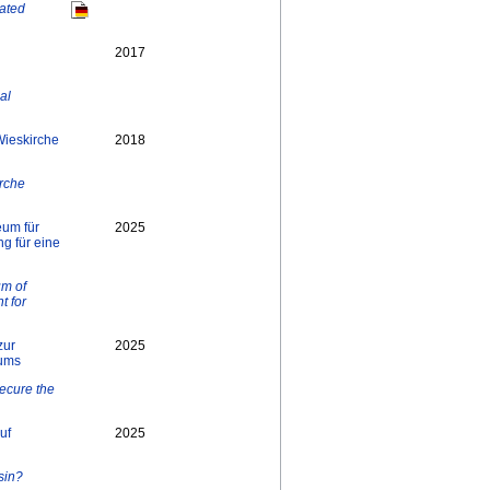
ated
2017
al
Wieskirche
2018
irche
um für
2025
g für eine
um of
t for
zur
2025
eums
Secure the
uf
2025
sin?