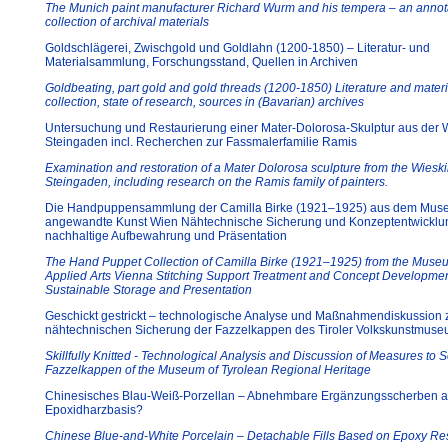
The Munich paint manufacturer Richard Wurm and his tempera – an annot
collection of archival materials
Goldschlägerei, Zwischgold und Goldlahn (1200-1850) – Literatur- und
Materialsammlung, Forschungsstand, Quellen in Archiven
Goldbeating, part gold and gold threads (1200-1850) Literature and materi
collection, state of research, sources in (Bavarian) archives
Untersuchung und Restaurierung einer Mater-Dolorosa-Skulptur aus der 
Steingaden incl. Recherchen zur Fassmalerfamilie Ramis
Examination and restoration of a Mater Dolorosa sculpture from the Wiesk
Steingaden, including research on the Ramis family of painters.
Die Handpuppensammlung der Camilla Birke (1921–1925) aus dem Muse
angewandte Kunst Wien Nähtechnische Sicherung und Konzeptentwicklun
nachhaltige Aufbewahrung und Präsentation
The Hand Puppet Collection of Camilla Birke (1921–1925) from the Muse
Applied Arts Vienna Stitching Support Treatment and Concept Developmen
Sustainable Storage and Presentation
Geschickt gestrickt – technologische Analyse und Maßnahmendiskussion 
nähtechnischen Sicherung der Fazzelkappen des Tiroler Volkskunstmus
Skillfully Knitted - Technological Analysis and Discussion of Measures to 
Fazzelkappen of the Museum of Tyrolean Regional Heritage
Chinesisches Blau-Weiß-Porzellan – Abnehmbare Ergänzungsscherben a
Epoxidharzbasis?
Chinese Blue-and-White Porcelain – Detachable Fills Based on Epoxy Re