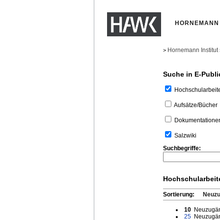
HORNEMANN 
Hornemann Institut
>
Suche in E-Publi
Hochschularbeit
Aufsätze/Bücher
Dokumentatione
Salzwiki
Suchbegriffe:
Hochschularbeit
Sortierung:
Neuz
10
Neuzugän
25
Neuzugän