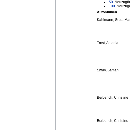
50
Neuzugän
100
Neuzugä
Autor/inn/en
Kahlmann, Greta Ma
Trost, Antonia
Shtay, Samah
Berberich, Christine
Berberich, Christine