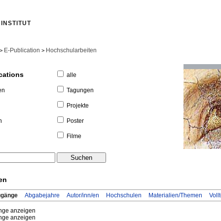
INSTITUT
E-Publication
Hochschularbeiten
>
>
cations
alle
Tagungen
en
Projekte
Poster
n
Filme
en
ugänge
Abgabejahre
Autor/inn/en
Hochschulen
Materialien/Themen
Voll
ge anzeigen
ge anzeigen