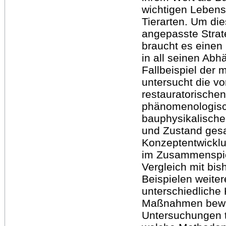
wichtigen Lebens
Tierarten. Um di
angepasste Strat
braucht es einen
in all seinen Abh
Fallbeispiel der 
untersucht die vo
restauratorische
phänomenologis
bauphysikalisch
und Zustand ges
Konzeptentwickl
im Zusammenspiel
Vergleich mit bi
Beispielen weite
unterschiedliche
Maßnahmen bewert
Untersuchungen t