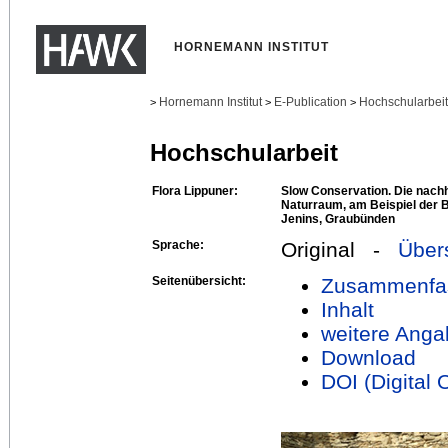
HORNEMANN INSTITUT
Hornemann Institut
E-Publication
Hochschularbei
>
>
>
Hochschularbeit
Flora Lippuner:
Slow Conservation. Die nachh
Naturraum, am Beispiel der 
Jenins, Graubünden
Sprache:
Original -
Über
Seitenübersicht:
Zusammenfa
Inhalt
weitere Anga
Download
DOI (Digital O