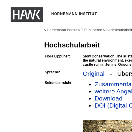
HORNEMANN INSTITUT
Hornemann Institut
E-Publication
Hochschularbei
>
>
>
Hochschularbeit
Flora Lippuner:
Slow Conservation. The susta
the natural environment, ex
castle ruin in Jenins, Grisons
Sprache:
Original
- Übers
Seitenübersicht:
Zusammenfa
weitere Anga
Download
DOI (Digital O