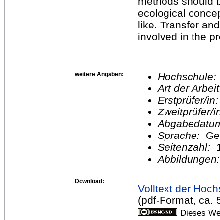
methods should b
ecological concep
like. Transfer an
involved in the pr
weitere Angaben:
Hochschule:
Art der Arbei
Erstprüfer/in
Zweitprüfer/
Abgabedatu
Sprache:
Ge
Seitenzahl:
1
Abbildungen
Download:
Volltext der Hoch
(pdf-Format, ca.
Dieses Wer