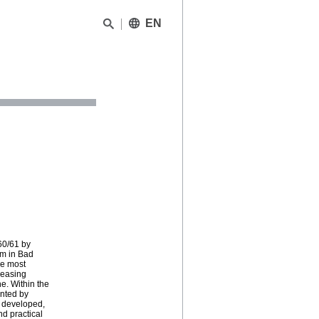
EN
60/61 by
um in Bad
he most
creasing
e. Within the
ented by
s developed,
nd practical