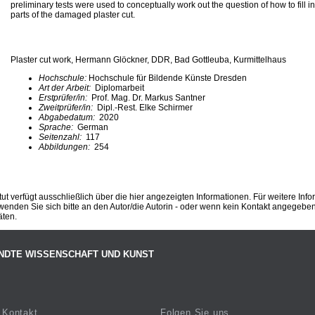
preliminary tests were used to conceptually work out the question of how to fill i
parts of the damaged plaster cut.
Plaster cut work, Hermann Glöckner, DDR, Bad Gottleuba, Kurmittelhaus
Hochschule:
Hochschule für Bildende Künste Dresden
Art der Arbeit:
Diplomarbeit
Erstprüfer/in:
Prof. Mag. Dr. Markus Santner
Zweitprüfer/in:
Dipl.-Rest. Elke Schirmer
Abgabedatum:
2020
Sprache:
German
Seitenzahl:
117
Abbildungen:
254
ut verfügt ausschließlich über die hier angezeigten Informationen. Für weitere Inf
enden Sie sich bitte an den Autor/die Autorin - oder wenn kein Kontakt angegeben i
äten.
NDTE WISSENSCHAFT UND KUNST
Kontakt
Folgen Sie uns