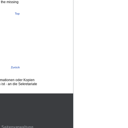
n the missing
Top
Zurück
ormationen oder Kopien
st - an die Sekretariate
Seitenverwaltung