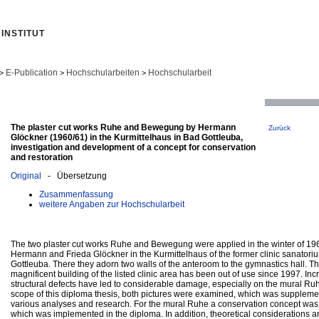
INSTITUT
E-Publication
Hochschularbeiten
Hochschularbeit
>
>
>
The plaster cut works Ruhe and Bewegung by Hermann
Zurück
Glöckner (1960/61) in the Kurmittelhaus in Bad Gottleuba,
investigation and development of a concept for conservation
and restoration
Original
- Übersetzung
Zusammenfassung
weitere Angaben zur Hochschularbeit
The two plaster cut works Ruhe and Bewegung were applied in the winter of 19
Hermann and Frieda Glöckner in the Kurmittelhaus of the former clinic sanatori
Gottleuba. There they adorn two walls of the anteroom to the gymnastics hall. T
magnificent building of the listed clinic area has been out of use since 1997. In
structural defects have led to considerable damage, especially on the mural Ruh
scope of this diploma thesis, both pictures were examined, which was supplem
various analyses and research. For the mural Ruhe a conservation concept wa
which was implemented in the diploma. In addition, theoretical considerations a