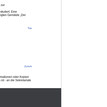
 zur
kutiert. Eine
digten Gemälde „Der
Top
Zurück
ormationen oder Kopien
st - an die Sekretariate