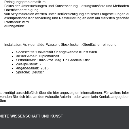
Reinigungsproblematik im
Fokus der Untersuchungen und Konservierung. Lösungsansätze und Methoden
Oberflächenreinigung
von Acrylmalereien werden unter Berücksichtigung ethischer Fragestellungen dis
exemplarische Konservierung und Restaurierung an dem am stärksten geschä
Radfahrer“ wird
durchgeführt.
Installation, Acrylgemälde, Wasser-, Stockflecken, Oberflächenreinigung
Hochschule:
Universität für angewandte Kunst Wien
Art der Arbeit:
Diplomarbeit
Erstprüfer/in:
Univ.-Prof. Mag. Dr. Gabriela Krist
Zweitprüfer/in:
-
Abgabedatum:
2016
Sprache:
Deutsch
ut verfügt ausschließlich über die hier angezeigten Informationen. Für weitere Inf
enden Sie sich bitte an den Autor/die Autorin - oder wenn kein Kontakt angegeben i
äten.
NDTE WISSENSCHAFT UND KUNST