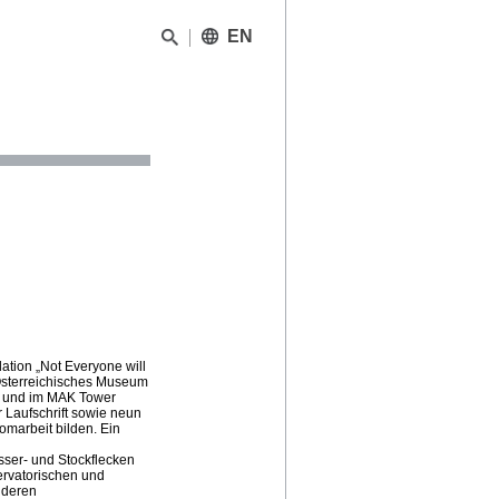
EN
lation „Not Everyone will
 Österreichisches Museum
n und im MAK Tower
er Laufschrift sowie neun
omarbeit bilden. Ein
ser- und Stockflecken
ervatorischen und
 deren