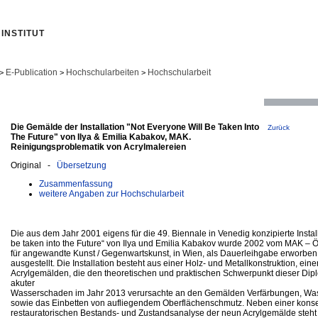
INSTITUT
E-Publication
Hochschularbeiten
Hochschularbeit
>
>
>
Die Gemälde der Installation "Not Everyone Will Be Taken Into
Zurück
The Future" von Ilya & Emilia Kabakov, MAK.
Reinigungsproblematik von Acrylmalereien
Original -
Übersetzung
Zusammenfassung
weitere Angaben zur Hochschularbeit
Die aus dem Jahr 2001 eigens für die 49. Biennale in Venedig konzipierte Instal
be taken into the Future“ von Ilya und Emilia Kabakov wurde 2002 vom MAK –
für angewandte Kunst / Gegenwartskunst, in Wien, als Dauerleihgabe erworbe
ausgestellt. Die Installation besteht aus einer Holz- und Metallkonstruktion, ein
Acrylgemälden, die den theoretischen und praktischen Schwerpunkt dieser Dipl
akuter
Wasserschaden im Jahr 2013 verursachte an den Gemälden Verfärbungen, Was
sowie das Einbetten von aufliegendem Oberflächenschmutz. Neben einer kons
restauratorischen Bestands- und Zustandsanalyse der neun Acrylgemälde steht