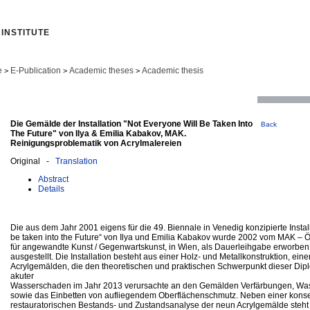
INSTITUTE
e
E-Publication
Academic theses
Academic thesis
>
>
>
Die Gemälde der Installation "Not Everyone Will Be Taken Into
Back
The Future" von Ilya & Emilia Kabakov, MAK.
Reinigungsproblematik von Acrylmalereien
Original -
Translation
Abstract
Details
Die aus dem Jahr 2001 eigens für die 49. Biennale in Venedig konzipierte Instal
be taken into the Future“ von Ilya und Emilia Kabakov wurde 2002 vom MAK –
für angewandte Kunst / Gegenwartskunst, in Wien, als Dauerleihgabe erworbe
ausgestellt. Die Installation besteht aus einer Holz- und Metallkonstruktion, ein
Acrylgemälden, die den theoretischen und praktischen Schwerpunkt dieser Dipl
akuter
Wasserschaden im Jahr 2013 verursachte an den Gemälden Verfärbungen, Was
sowie das Einbetten von aufliegendem Oberflächenschmutz. Neben einer kons
restauratorischen Bestands- und Zustandsanalyse der neun Acrylgemälde steht