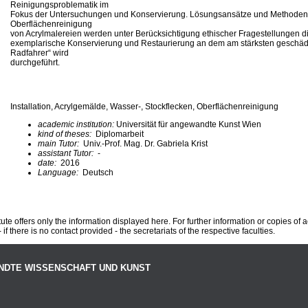
Reinigungsproblematik im
Fokus der Untersuchungen und Konservierung. Lösungsansätze und Methoden
Oberflächenreinigung
von Acrylmalereien werden unter Berücksichtigung ethischer Fragestellungen dis
exemplarische Konservierung und Restaurierung an dem am stärksten geschä
Radfahrer“ wird
durchgeführt.
Installation, Acrylgemälde, Wasser-, Stockflecken, Oberflächenreinigung
academic institution:
Universität für angewandte Kunst Wien
kind of theses:
Diplomarbeit
main Tutor:
Univ.-Prof. Mag. Dr. Gabriela Krist
assistant Tutor:
-
date:
2016
Language:
Deutsch
te offers only the information displayed here. For further information or copies of
 if there is no contact provided - the secretariats of the respective faculties.
NDTE WISSENSCHAFT UND KUNST