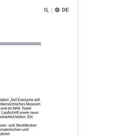
DE
lation „Not Everyone will
 Österreichisches Museum
n und im MAK Tower
er Laufschrift sowie neun
omarbeit bilden. Ein
ser- und Stockflecken
ervatorischen und
 deren