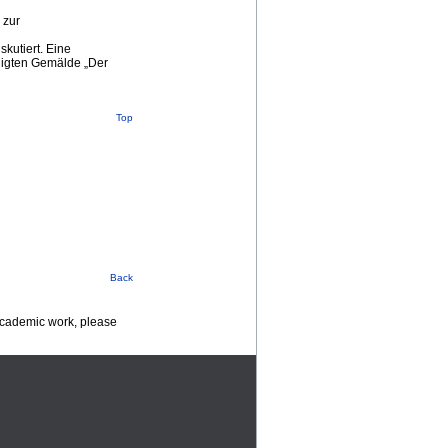
 zur
kutiert. Eine
digten Gemälde „Der
Top
Back
 academic work, please