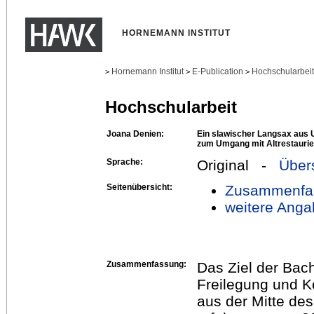
HORNEMANN INSTITUT
Hornemann Institut
E-Publication
Hochschularbei
>
>
>
Hochschularbeit
Joana Denien:
Ein slawischer Langsax aus U
zum Umgang mit Altrestauri
Sprache:
Original -
Über
Seitenübersicht:
Zusammenfa
weitere Anga
Zusammenfassung:
Das Ziel der Bach
Freilegung und K
aus der Mitte de