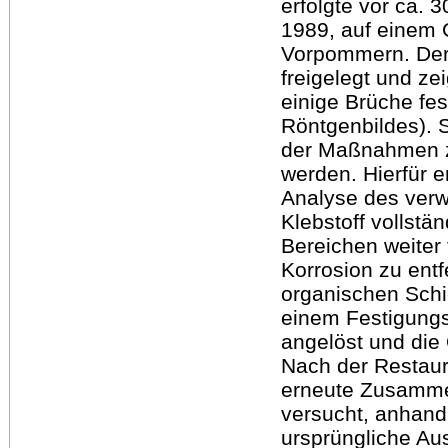
erfolgte vor ca. 
1989, auf einem 
Vorpommern. Der 
freigelegt und ze
einige Brüche fes
Röntgenbildes). 
der Maßnahmen z
werden. Hierfür e
Analyse des verw
Klebstoff vollstä
Bereichen weiter
Korrosion zu entf
organischen Schic
einem Festigungsm
angelöst und die O
Nach der Restaur
erneute Zusamme
versucht, anhand
ursprüngliche A