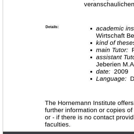
veranschaulichen
Details:
academic inst
Wirtschaft Be
kind of these
main Tutor:
P
assistant Tu
Jeberien M.A
date:
2009
Language:
D
The Hornemann Institute offers
further information or copies o
or - if there is no contact provi
faculties.