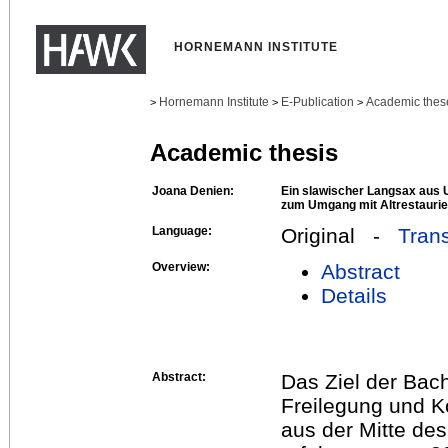
HORNEMANN INSTITUTE
Hornemann Institute
E-Publication
Academic thes
>
>
>
Academic thesis
Joana Denien:
Ein slawischer Langsax aus U
zum Umgang mit Altrestauri
Language:
Original -
Trans
Overview:
Abstract
Details
Abstract:
Das Ziel der Bach
Freilegung und K
aus der Mitte de