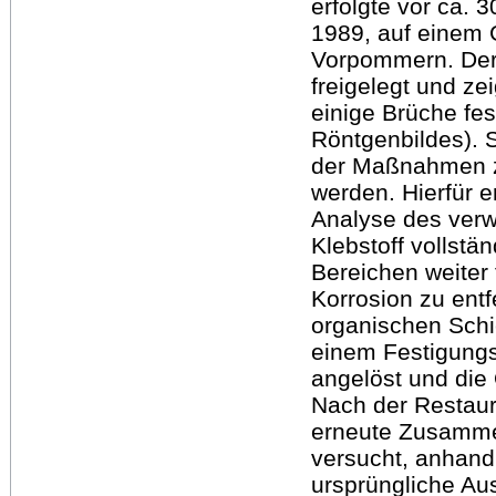
erfolgte vor ca. 
1989, auf einem 
Vorpommern. Der 
freigelegt und ze
einige Brüche fes
Röntgenbildes). 
der Maßnahmen z
werden. Hierfür e
Analyse des verw
Klebstoff vollstä
Bereichen weiter
Korrosion zu entf
organischen Schic
einem Festigungsm
angelöst und die O
Nach der Restaur
erneute Zusamme
versucht, anhand
ursprüngliche A