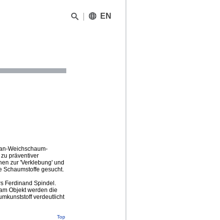
EN
ethan-Weichschaum-
 zu präventiver
hen zur 'Verklebung' und
e Schaumstoffe gesucht.
rs Ferdinand Spindel.
 am Objekt werden die
kunststoff verdeutlicht
Top