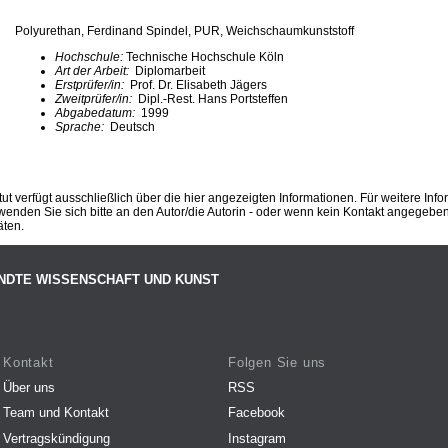
Polyurethan, Ferdinand Spindel, PUR, Weichschaumkunststoff
Hochschule:
Technische Hochschule Köln
Art der Arbeit:
Diplomarbeit
Erstprüfer/in:
Prof. Dr. Elisabeth Jägers
Zweitprüfer/in:
Dipl.-Rest. Hans Portsteffen
Abgabedatum:
1999
Sprache:
Deutsch
ut verfügt ausschließlich über die hier angezeigten Informationen. Für weitere Inf
enden Sie sich bitte an den Autor/die Autorin - oder wenn kein Kontakt angegeben i
äten.
NDTE WISSENSCHAFT UND KUNST
Kontakt
Folgen Sie uns
Über uns
RSS
Team und Kontakt
Facebook
Vertragskündigung
Instagram