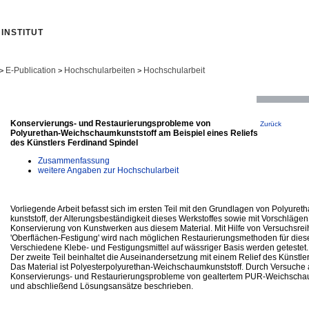
INSTITUT
E-Publication
Hochschularbeiten
Hochschularbeit
>
>
>
Konservierungs- und Restaurierungsprobleme von
Zurück
Polyurethan-Weichschaumkunststoff am Beispiel eines Reliefs
des Künstlers Ferdinand Spindel
Zusammenfassung
weitere Angaben zur Hochschularbeit
Vorliegende Arbeit befasst sich im ersten Teil mit den Grundlagen von Polyur
kunststoff, der Alterungsbeständigkeit dieses Werkstoffes sowie mit Vorschlägen
Konservierung von Kunstwerken aus diesem Material. Mit Hilfe von Versuchsrei
'Oberflächen-Festigung' wird nach möglichen Restaurierungsmethoden für dies
Verschiedene Klebe- und Festigungsmittel auf wässriger Basis werden getestet.
Der zweite Teil beinhaltet die Auseinandersetzung mit einem Relief des Künstle
Das Material ist Polyesterpolyurethan-Weichschaumkunststoff. Durch Versuche
Konservierungs- und Restaurierungsprobleme von gealtertem PUR-Weichschaum
und abschließend Lösungsansätze beschrieben.