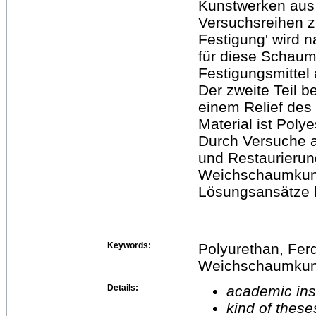
Kunstwerken aus 
Versuchsreihen z
Festigung' wird 
für diese Schaum
Festigungsmittel 
Der zweite Teil b
einem Relief des
Material ist Pol
Durch Versuche a
und Restaurieru
Weichschaumkunst
Lösungsansätze 
Keywords:
Polyurethan, Fer
Weichschaumkuns
Details:
academic inst
kind of these