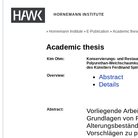
HORNEMANN INSTITUTE
Hornemann Institute
E-Publication
Academic thes
>
>
>
Academic thesis
Kim Ohm:
Konservierungs- und Restau
Polyurethan-Weichschaumkuns
des Künstlers Ferdinand Spi
Overview:
Abstract
Details
Abstract:
Vorliegende Arbei
Grundlagen von P
Alterungsbeständ
Vorschlägen zu p