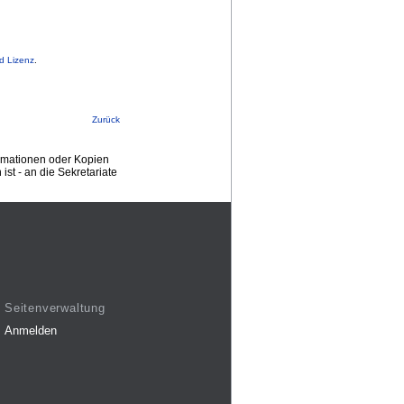
d Lizenz
.
Zurück
ormationen oder Kopien
st - an die Sekretariate
Seitenverwaltung
Anmelden