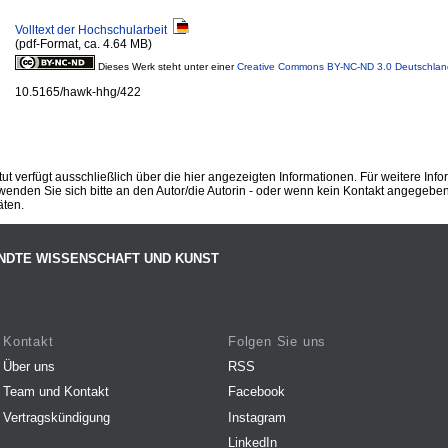
Volltext der Hochschularbeit
(pdf-Format, ca. 4.64 MB)
Dieses Werk steht unter einer
Creative Commons BY-NC-ND 3.0 Deutschlan
10.5165/hawk-hhg/422
ut verfügt ausschließlich über die hier angezeigten Informationen. Für weitere Inf
enden Sie sich bitte an den Autor/die Autorin - oder wenn kein Kontakt angegeben i
äten.
NDTE WISSENSCHAFT UND KUNST
Kontakt
Folgen Sie uns
Über uns
RSS
Team und Kontakt
Facebook
Vertragskündigung
Instagram
LinkedIn