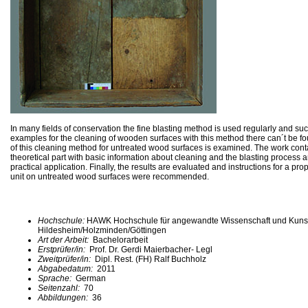
In many fields of conservation the fine blasting method is used regularly and su
examples for the cleaning of wooden surfaces with this method there can´t be fou
of this cleaning method for untreated wood surfaces is examined. The work cont
theoretical part with basic information about cleaning and the blasting process a
practical application. Finally, the results are evaluated and instructions for a prop
unit on untreated wood surfaces were recommended.
Hochschule:
HAWK Hochschule für angewandte Wissenschaft und Kuns
Hildesheim/Holzminden/Göttingen
Art der Arbeit:
Bachelorarbeit
Erstprüfer/in:
Prof. Dr. Gerdi Maierbacher- Legl
Zweitprüfer/in:
Dipl. Rest. (FH) Ralf Buchholz
Abgabedatum:
2011
Sprache:
German
Seitenzahl:
70
Abbildungen:
36