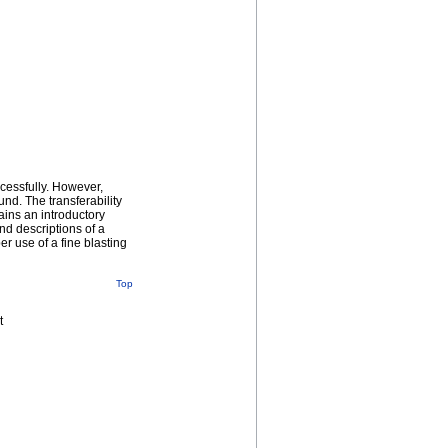
ccessfully. However,
nd. The transferability
ains an introductory
nd descriptions of a
er use of a fine blasting
Top
t