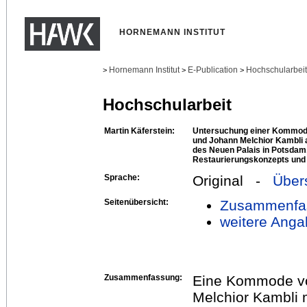
HORNEMANN INSTITUT
Hornemann Institut
E-Publication
Hochschularbei
>
>
>
Hochschularbeit
Martin Käferstein:
Untersuchung einer Kommode
und Johann Melchior Kambli
des Neuen Palais in Potsdam,
Restaurierungskonzepts und 
Sprache:
Original -
Über
Seitenübersicht:
Zusammenfa
weitere Anga
Zusammenfassung:
Eine Kommode vo
Melchior Kambli m