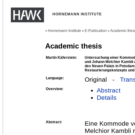
HORNEMANN INSTITUTE
Hornemann Institute
E-Publication
Academic thes
>
>
>
Academic thesis
Martin Käferstein:
Untersuchung einer Kommode
und Johann Melchior Kambli
des Neuen Palais in Potsdam,
Restaurierungskonzepts und 
Language:
Original -
Trans
Overview:
Abstract
Details
Abstract:
Eine Kommode vo
Melchior Kambli m