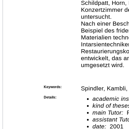
Schildpatt, Horn,
Konzertzimmer de
untersucht.
Nach einer Besc
Beispiel des fri
Materialien techn
Intarsientechnike
Restaurierungsko
entwickelt, das 
umgesetzt wird.
Keywords:
Spindler, Kambli,
Details:
academic inst
kind of these
main Tutor:
P
assistant Tu
date:
2001