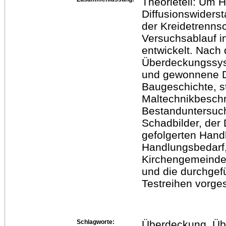
Theorieteil: Um 
Diffusionswiders
der Kreidetrennsc
Versuchsablauf i
entwickelt. Nach
Überdeckungssyst
und gewonnene Dat
Baugeschichte, st
Maltechnikbeschr
Bestanduntersuc
Schadbilder, der
gefolgerten Hand
Handlungsbedarf,
Kirchengemeinde
und die durchgef
Testreihen vorgest
Schlagworte:
Überdeckung, Üb