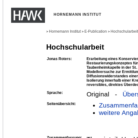
HORNEMANN INSTITUT
Hornemann Institut
E-Publication
Hochschularbei
>
>
>
Hochschularbeit
Jonas Roters:
Erarbeitung eines Konservie
Restaurierungskonzeptes für
Taubenheimkapelle in der St. 
Modellversuche zur Ermittl
Diffusionswiderstandes eine
Isolierung innerhalb einer Kr
reversibles, direktes Über
Sprache:
Original -
Über
Seitenübersicht:
Zusammenfa
weitere Anga
Zusammenfassung: