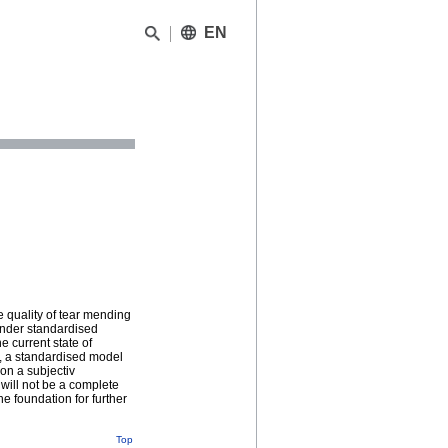
EN
e quality of tear mending
under standardised
e current state of
, a standardised model
on a subjectiv
s will not be a complete
e foundation for further
Top