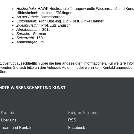
Hochschule:
HAWK Hochschule für angewandte Wissenschaft und Kuns
Hildesheim/Holzminden/Göttingen
Art der Arbeit:
Bachelorarbeit
Erstprüfer/in:
Prof. Dipl.-Ing. Dipl.-Rest. Ulrike Hähner
Zweitprüfer/in:
Prof. Lutz Engisch
Abgabedatum:
2015
Sprache:
German
Seitenzahl:
150
Abbildungen:
29
ut verfügt ausschließlich über die hier angezeigten Informationen. Für weitere Inf
enden Sie sich bitte an den Autor/die Autorin - oder wenn kein Kontakt angegeben i
äten.
NDTE WISSENSCHAFT UND KUNST
Kontakt
Folgen Sie uns
Über uns
RSS
Team und Kontakt
Facebook