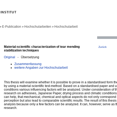
INSTITUT
E-Publication
Hochschularbeiten
Hochschularbeit
>
>
>
Material-scientific characterization of tear mending
Zurück
stabilization techniques
Original
- Übersetzung
Zusammenfassung
weitere Angaben zur Hochschularbeit
This thesis will examine whether it is possible to prove in a standardised form th
by using a material-scientific test-method. Based on a standardised paper and 
conditions various influencing factors will be analyzed. Under consideration of th
research on adhesives, Japanese Paper, drying process and climatic conditions
can help, that mechanical, chemical and optical aspects do not only correspond 
perception but also lead to comparable scientific results. The result of this thesi
analysis because only a few factors can be analyzed. It can, however, serve as th
research.