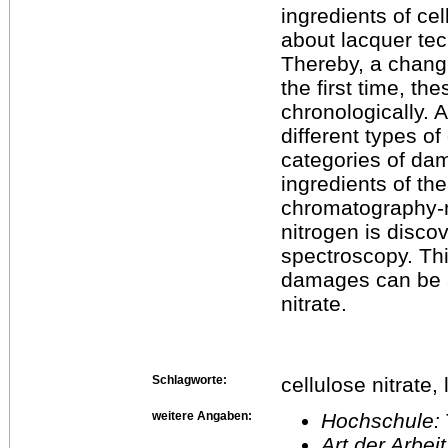
ingredients of cel
about lacquer tec
Thereby, a changi
the first time, t
chronologically.
different types o
categories of da
ingredients of th
chromatography-m
nitrogen is disco
spectroscopy. Thi
damages can be a 
nitrate.
Schlagworte:
cellulose nitrate
weitere Angaben:
Hochschule:
Art der Arbei