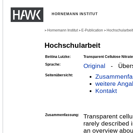
HORNEMANN INSTITUT
Hornemann Institut
E-Publication
Hochschularbei
>
>
>
Hochschularbeit
Bettina Lutzke:
Transparent Cellulose Nitrat
Sprache:
Original
- Übers
Seitenübersicht:
Zusammenfa
weitere Anga
Kontakt
Zusammenfassung:
Transparent cellu
rarely described i
an overview about