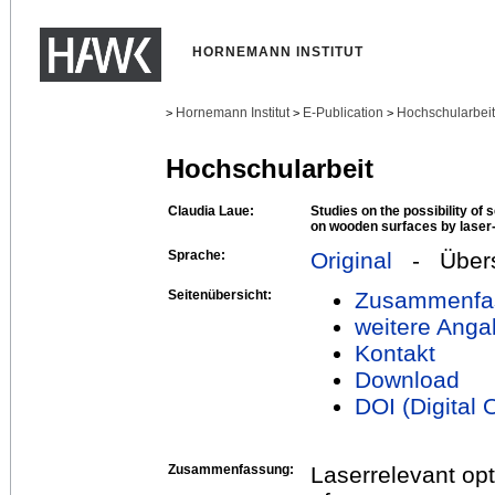
HORNEMANN INSTITUT
Hornemann Institut
E-Publication
Hochschularbei
>
>
>
Hochschularbeit
Claudia Laue:
Studies on the possibility of 
on wooden surfaces by laser-
Sprache:
Original
- Übers
Seitenübersicht:
Zusammenfa
weitere Anga
Kontakt
Download
DOI (Digital O
Zusammenfassung:
Laserrelevant opt