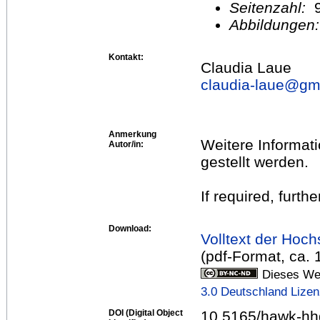
Seitenzahl:
Abbildungen
Kontakt:
Claudia Laue
claudia-laue@
gm
Anmerkung
Weitere Informat
Autor/in:
gestellt werden.
If required, furth
Download:
Volltext der Hoch
(pdf-Format, ca.
Dieses Wer
3.0 Deutschland Lize
DOI (Digital Object
10.5165/hawk-hh