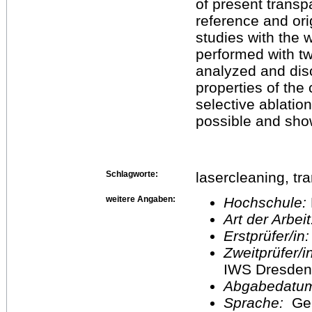
of present trans
reference and orig
studies with the
performed with tw
analyzed and dis
properties of the
selective ablatio
possible and sho
Schlagworte:
lasercleaning, tr
weitere Angaben:
Hochschule:
Art der Arbei
Erstprüfer/in
Zweitprüfer/
IWS Dresden
Abgabedatu
Sprache:
Ge