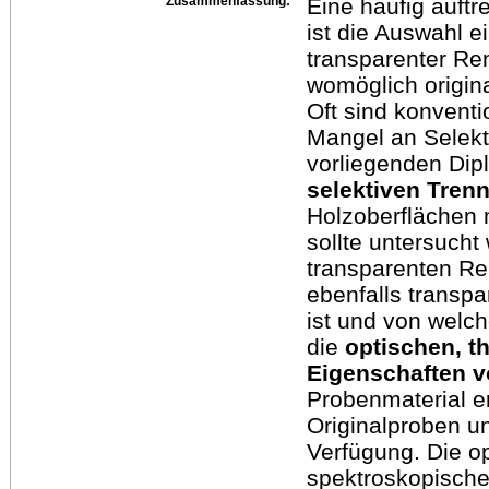
Zusammenfassung:
Eine häufig auftr
ist die Auswahl 
transparenter R
womöglich origin
Oft sind konventi
Mangel an Selekti
vorliegenden Dip
selektiven Tren
Holzoberflächen m
sollte untersucht
transparenten R
ebenfalls transp
ist und von welc
die
optischen, 
Eigenschaften 
Probenmaterial e
Originalproben u
Verfügung. Die o
spektroskopische