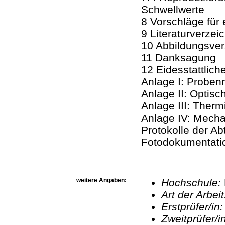
Schwellwerte
8 Vorschläge für
9 Literaturverzei
10 Abbildungsver
11 Danksagung
12 Eidesstattlich
Anlage I: Proben
Anlage II: Optis
Anlage III: Ther
Anlage IV: Mech
Protokolle der A
Fotodokumentati
weitere Angaben:
Hochschule:
Art der Arbei
Erstprüfer/in
Zweitprüfer/