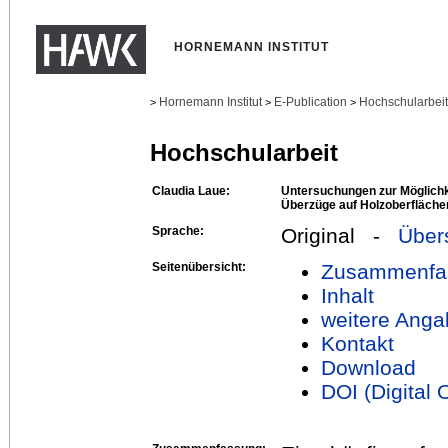
HORNEMANN INSTITUT
Hornemann Institut
E-Publication
Hochschularbei
>
>
>
Hochschularbeit
Claudia Laue:
Untersuchungen zur Möglichk
Überzüge auf Holzoberflächen
Sprache:
Original -
Über
Seitenübersicht:
Zusammenfa
Inhalt
weitere Anga
Kontakt
Download
DOI (Digital O