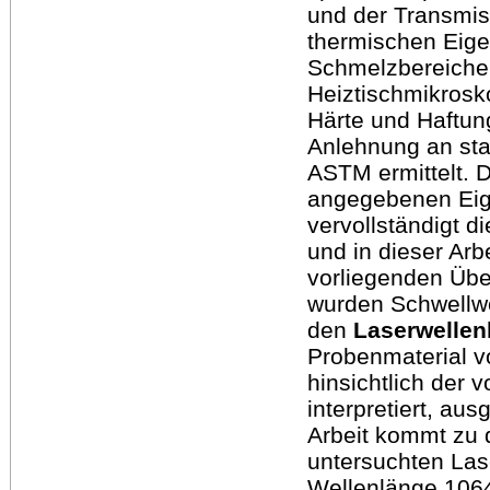
und der Transmis
thermischen Eigen
Schmelzbereiche
Heiztischmikrosk
Härte und Haftun
Anlehnung an sta
ASTM ermittelt. D
angegebenen Eig
vervollständigt 
und in dieser Arb
vorliegenden Übe
wurden Schwellwe
den
Laserwelle
Probenmaterial 
hinsichtlich der 
interpretiert, aus
Arbeit kommt zu 
untersuchten Las
Wellenlänge 1064