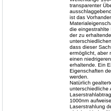
transparenter Üb
ausschlaggebende
ist das Vorhanden
Materialeigensch
die eingestrahlte
der zu erhaltend
unterschiedliche
dass dieser Sachv
ermöglicht, aber
einen niedrigere
erhaltende. Ein 
Eigenschaften der
werden.
Natürlich gealte
unterschiedliche
Laserstrahlabtra
1000nm aufweisen
Laserstrahlung d