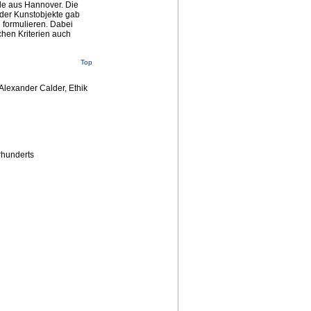
ele aus Hannover. Die
 der Kunstobjekte gab
 formulieren. Dabei
chen Kriterien auch
Top
Alexander Calder, Ethik
rhunderts