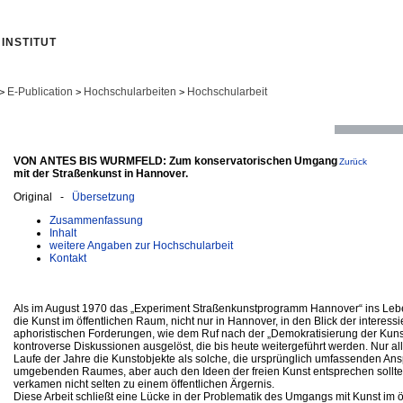
INSTITUT
E-Publication
Hochschularbeiten
Hochschularbeit
>
>
>
VON ANTES BIS WURMFELD: Zum konservatorischen Umgang
Zurück
mit der Straßenkunst in Hannover.
Original -
Übersetzung
Zusammenfassung
Inhalt
weitere Angaben zur Hochschularbeit
Kontakt
Als im August 1970 das „Experiment Straßenkunstprogramm Hannover“ ins Lebe
die Kunst im öffentlichen Raum, nicht nur in Hannover, in den Blick der interessie
aphoristischen Forderungen, wie dem Ruf nach der „Demokratisierung der Kunst
kontroverse Diskussionen ausgelöst, die bis heute weitergeführt werden. Nur al
Laufe der Jahre die Kunstobjekte als solche, die ursprünglich umfassenden An
umgebenden Raumes, aber auch den Ideen der freien Kunst entsprechen sollte
verkamen nicht selten zu einem öffentlichen Ärgernis.
Diese Arbeit schließt eine Lücke in der Problematik des Umgangs mit Kunst im 