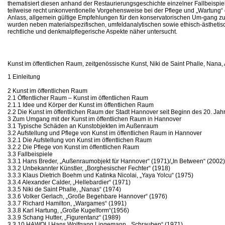
thematisiert diesen anhand der Restaurierungsgeschichte einzelner Fallbeispi
teilweise recht unkonventionelle Vorgehensweise bei der Pflege und „Wartung“
Anlass, allgemein gültige Empfehlungen für den konservatorischen Um-gang zu
wurden neben materialspezifischen, umfeldanalytischen sowie ethisch-ästhetis
rechtliche und denkmalpflegerische Aspekte näher untersucht.
Kunst im öffentlichen Raum, zeitgenössische Kunst, Niki de Saint Phalle, Nana, 
1 Einleitung
2 Kunst im öffentlichen Raum
2.1 Öffentlicher Raum – Kunst im öffentlichen Raum
2.1.1 Idee und Körper der Kunst im öffentlichen Raum
2.2 Die Kunst im öffentlichen Raum der Stadt Hannover seit Beginn des 20. Jah
3 Zum Umgang mit der Kunst im öffentlichen Raum in Hannover
3.1 Typische Schäden an Kunstobjekten im Außenraum
3.2 Aufstellung und Pflege von Kunst im öffentlichen Raum in Hannover
3.2.1 Die Aufstellung von Kunst im öffentlichen Raum
3.2.2 Die Pflege von Kunst im öffentlichen Raum
3.3 Fallbeispiele
3.3.1 Hans Breder, „Außenraumobjekt für Hannover“ (1971)/„In Between“ (2002)
3.3.2 Unbekannter Künstler, „Borghesischer Fechter“ (1918)
3.3.3 Klaus Dietrich Boehm und Katinka Nicolai, „Yaya Yolcu“ (1975)
3.3.4 Alexander Calder, „Hellebardier“ (1971)
3.3.5 Niki de Saint Phalle, „Nanas“ (1974)
3.3.6 Volker Gerlach, „Große Begehbare Hannover“ (1976)
3.3.7 Richard Hamilton, „Wargames“ (1991)
3.3.8 Karl Hartung, „Große Kugelform“(1956)
3.3.9 Schang Hutter, „Figurentanz“ (1989)
3.3.10 HAWOLI Hans Wolfgang Lingemann, „Schrauben“ (1971)