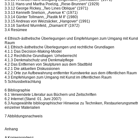
3.3.11 Hans und Martha Poelzig, „Rese-Brunnen“ (1929)
3.3.12 George Rickey, „Two Lines Oblique“ (1971)
3.3.13 Kenneth Snelson, „Avenue K“ (1971)
3.3.14 Günter Tollmann, „Plastik M II“ (1980)
3.3.15 Andreas von Weizsäcker, „Hangover“ (1991)
3.3.16 Sanford Wurmfeld, „Diamant II“ (1972)
3.4 Resümee
4 Ethisch-ästhetische Überlegungen und Empfehlungen zum Umgang mit Kunstw
Raum
4.1 Ethisch-ästhetische Überlegungen und rechtliche Grundlagen
4.1.1 Das Decision-Making-Model
4.1.2 Rechtliche Grundlagen: Urheberrecht
4.1.3 Denkmalschutz und Denkmalpflege
4.2 Das Entfernen von Skulpturen aus dem Stadtbild
4.2.1 Die aktuellen Diskussionen
4.2.2 Orte zur Aufbewahrung entfernter Kunstwerke aus dem öffentlichen Raum
4.3 Empfehlungen zum Umgang mit Kunst im öffentlichen Raum
5 Schlussbetrachtung
6 Bibliographie
6.1 Verwendete Literatur aus Büchern und Zeitschriften
6.2 Internet (Stand: 01. Juni 2007)
6.3 Ausgewählte bibliographischer Hinweise zu Techniken, Restaurierungsmet
einzelner Materialien
7 Abbildungsnachweis
Anhang
A Korrespondenz