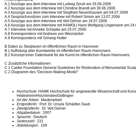
A.1 Auszüge aus dem Interview mit Ludwig Zerull am 26.06.2006
A.2 Auszüge aus dem Interview mit Christine Brandl am 30.06.2006
A.3 Auszüge aus dem Interview mit Siegfried Neuenhausen am 04.07.2006
A.4 Gesprächsnotizen zum Interview mit Robert Simon am 13.07.2006
A.5 Auszüge aus dem Interview mit Veit Görner am 18.07.2006
A.6 Auszüge aus dem Interview mit HAWOLI Hans Wolfgang Lingemann am 24.
A.7 Interview mit Anneke Schepke am 25.07.2006
A.8 Korrespondenz mit Andreas von Weizsäcker
A.9 Korrespondenz mit Schang Hutter
B Daten zu Skulpturen im öffentlichen Raum in Hannover
B.1 Auflistung aller Kunstwerke im öffentlichen Raum Hannovers
B.2 Konzept einer Datenbank für die Kunst im öffentlichen Raum Hannovers
C Zusätzliche Informationen
C.1 Calder Foundation General Guidelines for Restoration of Monumental Sculp
C.2 Diagramm des “Decision-Making-Model”
Hochschule:
HAWK Hochschule für angewandte Wissenschaft und Kuns
Hildesheim/Holzminden/Göttingen
Art der Arbeit:
Masterarbeit
Erstprüfer/in:
Prof. Dr. Ursula Schädler-Saub
Zweitprüfer/in:
Dr. Veit Görner
Abgabedatum:
2007
Sprache:
Deutsch
Seitenzahl:
231
Abbildungen:
109