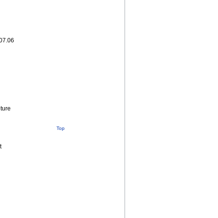
07.06
ture
Top
t