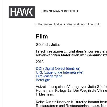
HORNEMANN INSTITUT
Hornemann Institut
E-Publication
Filme
Film
>
>
>
>
Film
Göpfrich, Jutta:
Frisch restauriert... und dann? Konservie
artverwandten Materialien im Spannungsfe
2018
DOI (Digital Object Identifier)
URL (zugehörige Internetseite)
Film-Wiedergabe
Beteiligte
Aufzeichnung eines Vortrags von Jutta Göpf
Hornemann Kollegs 12: Der Weg in die Vitrin
Hildesheim.
Keine Ausstellung von Kulturerbe kommt he
Restauratoren und Restauratorinnen aus. Ne