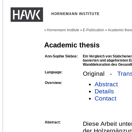
HORNEMANN INSTITUTE
Hornemann Institute
E-Publication
Academic thes
>
>
>
Academic thesis
Ann-Sophie Slebos:
Ein Vergleich von Stäbchene
basierten und abgeformten E
Wanddekoration des Gesandt
Language:
Original -
Trans
Overview:
Abstract
Details
Contact
Abstract:
Diese Arbeit unt
der Holzergänzu