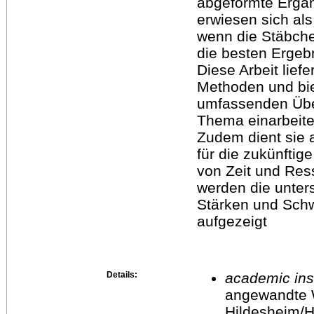
abgeformte Ergä
erwiesen sich als
wenn die Stäbch
die besten Ergebn
Diese Arbeit lief
Methoden und bie
umfassenden Überb
Thema einarbeit
Zudem dient sie 
für die zukünftige
von Zeit und Res
werden die unter
Stärken und Sch
aufgezeigt
Details:
academic inst
angewandte 
Hildesheim/H