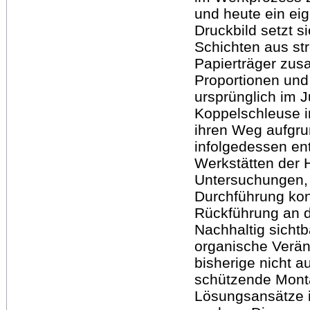
und heute ein ei
Druckbild setzt s
Schichten aus st
Papierträger zus
Proportionen und
ursprünglich im 
Koppelschleuse i
ihren Weg aufgr
infolgedessen ent
Werkstätten der
Untersuchungen,
Durchführung kon
Rückführung an d
Nachhaltig sich
organische Verän
bisherige nicht a
schützende Mont
Lösungsansätze i