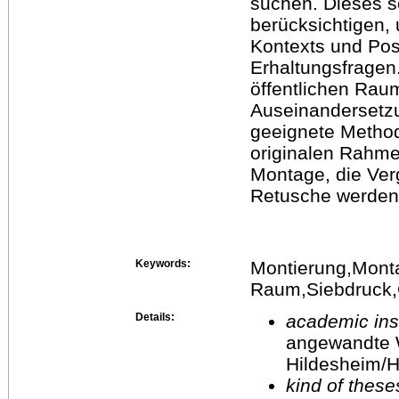
suchen. Dieses s
berücksichtigen,
Kontexts und Posi
Erhaltungsfragen
öffentlichen Rau
Auseinandersetz
geeignete Method
originalen Rahmen
Montage, die Ve
Retusche werden i
Keywords:
Montierung,Mont
Raum,Siebdruck,G
Details:
academic inst
angewandte 
Hildesheim/H
kind of these