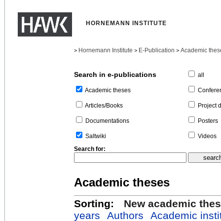
HORNEMANN INSTITUTE
Hornemann Institute
E-Publication
Academic thes
>
>
>
Search in e-publications
all
Confere
Academic theses
Project 
Articles/Books
Posters
Documentations
Videos
Saltwiki
Search for:
Academic theses
Sorting:
New academic the
years
Authors
Academic insti