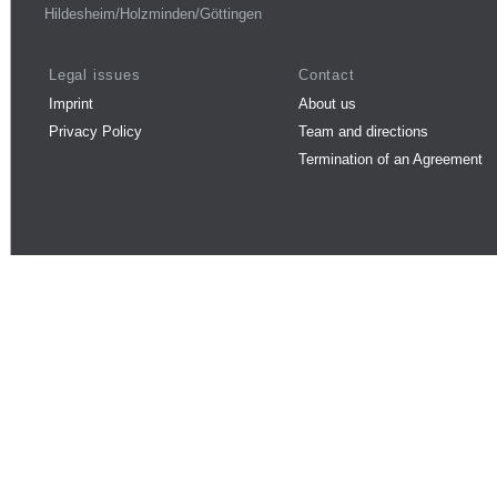
Hildesheim/Holzminden/Göttingen
Legal issues
Contact
Imprint
About us
Privacy Policy
Team and directions
Termination of an Agreement