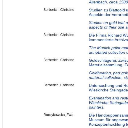
Altenbach, circa 1500
Berberich, Christine
Studien zu Blattgold 
Aspekte der Verarbei
Studies on gold leaf a
aspects of their use 
Berberich, Christine
Die Firma Richard W
kommentierte Archiv
The Munich paint ma
annotated collection o
Berberich, Christine
Goldschlägerei, Zwis
Materialsammlung, Fo
Goldbeating, part gol
material collection, s
Berberich, Christine
Untersuchung und Res
Wieskirche Steingade
Examination and resto
Wieskirche Steingaden
painters.
Raczykowska, Ewa
Die Handpuppensamml
Museum für angewand
Konzeptentwicklung f