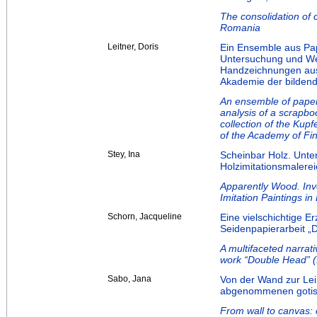
The consolidation of 
Romania
Leitner, Doris
Ein Ensemble aus Pap
Untersuchung und We
Handzeichnungen aus
Akademie der bilden
An ensemble of paper
analysis of a scrapb
collection of the Kup
of the Academy of Fi
Stey, Ina
Scheinbar Holz. Unte
Holzimitationsmalere
Apparently Wood. Inv
Imitation Paintings i
Schorn, Jacqueline
Eine vielschichtige E
Seidenpapierarbeit „
A multifaceted narrat
work “Double Head” (
Sabo, Jana
Von der Wand zur Lei
abgenommenen gotis
From wall to canvas: 