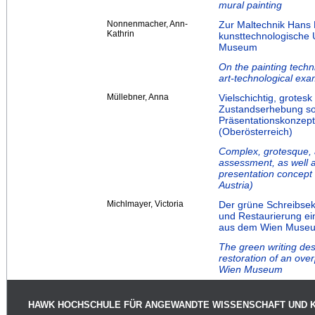
mural painting
Nonnenmacher, Ann-
Zur Maltechnik Hans
Kathrin
kunsttechnologische
Museum
On the painting tech
art-technological ex
Müllebner, Anna
Vielschichtig, grotes
Zustandserhebung sow
Präsentationskonzept
(Oberösterreich)
Complex, grotesque, a
assessment, as well 
presentation concept 
Austria)
Michlmayer, Victoria
Der grüne Schreibsek
und Restaurierung ei
aus dem Wien Muse
The green writing de
restoration of an ove
Wien Museum
HAWK HOCHSCHULE FÜR ANGEWANDTE WISSENSCHAFT UND 