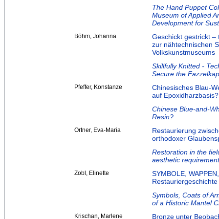
The Hand Puppet Coll
Museum of Applied Ar
Development for Sust
Böhm, Johanna
Geschickt gestrickt 
zur nähtechnischen S
Volkskunstmuseums
Skillfully Knitted - T
Secure the Fazzelkap
Pfeffer, Konstanze
Chinesisches Blau-W
auf Epoxidharzbasis?
Chinese Blue-and-Whi
Resin?
Ortner, Eva-Maria
Restaurierung zwisc
orthodoxer Glaubenspr
Restoration in the fie
aesthetic requirement
Zobl, Elinette
SYMBOLE, WAPPEN, 
Restauriergeschichte
Symbols, Coats of Ar
of a Historic Mantel C
Krischan, Marlene
Bronze unter Beobach