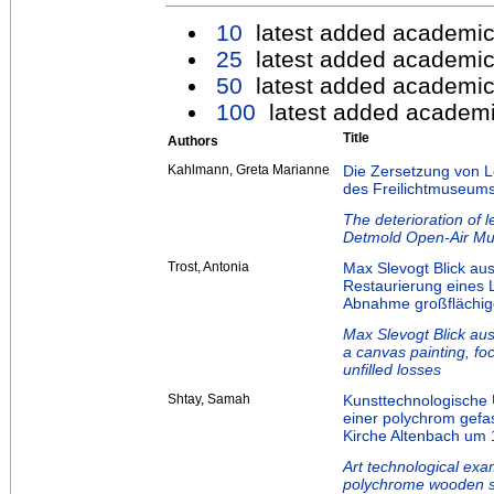
10
latest added academic
25
latest added academic
50
latest added academic
100
latest added academi
Title
Authors
Kahlmann, Greta Marianne
Die Zersetzung von L
des Freilichtmuseum
The deterioration of 
Detmold Open-Air M
Trost, Antonia
Max Slevogt Blick au
Restaurierung eines
Abnahme großflächige
Max Slevogt Blick aus
a canvas painting, fo
unfilled losses
Shtay, Samah
Kunsttechnologische
einer polychrom gefas
Kirche Altenbach um 
Art technological exa
polychrome wooden sc