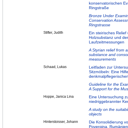
konservatorischen E
Ringstraße
Bronze Under Examina
Conservation Assessm
Ringstrasse
Stifter, Judith
Ein steirisches Relie
Holzsubstanz und de
Laufzeitmessungen
A Styrian relief from
substance and consoli
measurements
Schaad, Lukas
Leitfaden zur Unters
Sitzmöbeln: Eine Hilf
denkmalpflegerische
Guideline for the Exam
A Support for the Mu
Hoppe, Janica Lina
Eine Untersuchung zu
niedriggebrannter Ke
A study on the suitabi
objects
Hinterstoisser, Johann
Die Konsolidierung vo
Povergina, Rumänien