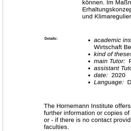
können. Im Maßn
Erhaltungskonzep
und Klimaregulier
Details:
academic inst
Wirtschaft Be
kind of these
main Tutor:
P
assistant Tu
date:
2020
Language:
D
The Hornemann Institute offers
further information or copies o
or - if there is no contact provi
faculties.