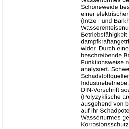
Schöneweide best
einer elektrisch
(Intze I und Bark
Wasserenteisenun
Betriebsfähigkei
dampfkraftangetr
wider. Durch eine
beschreibende Be
Funktionsweise n
analysiert. Schwe
Schadstoffquelle
Industriebetrieb
DIN-Vorschrift 
(Polyzyklische a
ausgehend von b
auf ihr Schadpote
Wasserturmes gep
Korrosionsschutz