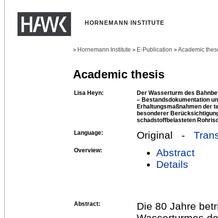
HORNEMANN INSTITUTE
Hornemann Institute
E-Publication
Academic thes
>
>
>
Academic thesis
Lisa Heyn:
Der Wasserturm des Bahnbet
– Bestandsdokumentation un
Erhaltungsmaßnahmen der te
besonderer Berücksichtigun
schadstoffbelasteten Rohriso
Language:
Original -
Trans
Overview:
Abstract
Details
Abstract:
Die 80 Jahre bet
Wasserturmes des